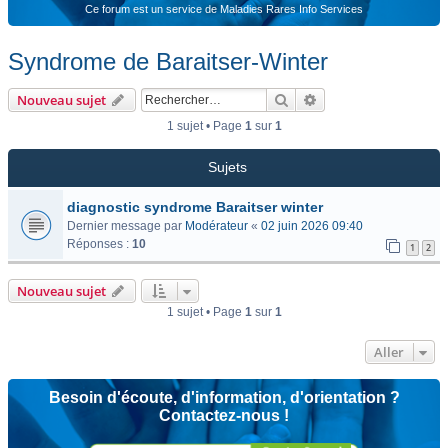
Ce forum est un service de Maladies Rares Info Services
Syndrome de Baraitser-Winter
Rechercher
Recherche avancée
Nouveau sujet
1 sujet • Page
1
sur
1
Sujets
diagnostic syndrome Baraitser winter
Dernier message par
Modérateur
«
02 juin 2026 09:40
Réponses :
10
1
2
Nouveau sujet
1 sujet • Page
1
sur
1
Aller
Besoin d'écoute, d'information, d'orientation ?
Contactez-nous !