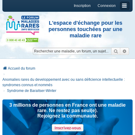
Inscription
Connexion
L'espace d'échange pour les
personnes touchées par une
maladie rare
Reche
Re
Accueil du forum
Anomalies rares du developpement avec ou sans déficience intellectuelle :
syndromes connus et nommés
Syndrome de Baraitser-Winter
3 millions de personnes en France ont une maladie
rare. Ne restez pas seul(e).
Rejoignez la communauté.
Inscrivez-vous