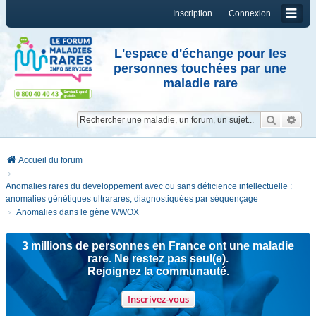
Inscription
Connexion
L'espace d'échange pour les
personnes touchées par une
maladie rare
Reche
Re
Accueil du forum
Anomalies rares du developpement avec ou sans déficience intellectuelle :
anomalies génétiques ultrarares, diagnostiquées par séquençage
Anomalies dans le gène WWOX
3 millions de personnes en France ont une maladie
rare. Ne restez pas seul(e).
Rejoignez la communauté.
Inscrivez-vous