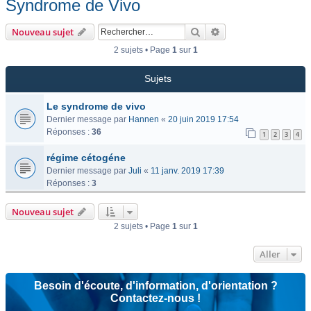
Syndrome de Vivo
Rechercher
Recherche avancée
Nouveau sujet
2 sujets • Page
1
sur
1
Sujets
Le syndrome de vivo
Dernier message par
Hannen
«
20 juin 2019 17:54
Réponses :
36
1
2
3
4
régime cétogéne
Dernier message par
Juli
«
11 janv. 2019 17:39
Réponses :
3
Nouveau sujet
2 sujets • Page
1
sur
1
Aller
Besoin d'écoute, d'information, d'orientation ?
Contactez-nous !