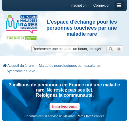
Inscription
Connexion
L'espace d'échange pour les
personnes touchées par une
maladie rare
Reche
Re
Accueil du forum
Maladies neurologiques et musculaires
Syndrome de Vivo
3 millions de personnes en France ont une maladie
rare. Ne restez pas seul(e).
Rejoignez la communauté.
Inscrivez-vous
Ce forum est un service de Maladies Rares Info Services