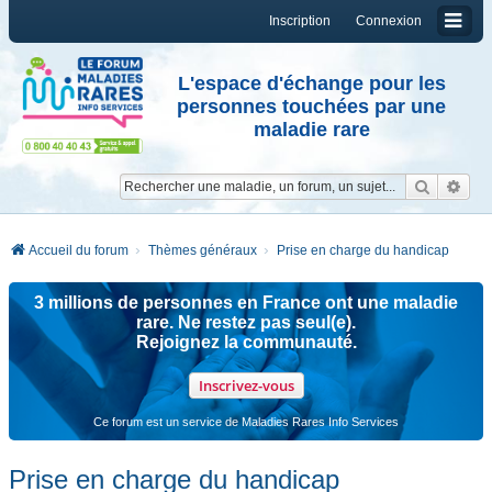
Inscription
Connexion
L'espace d'échange pour les
personnes touchées par une
maladie rare
Reche
Re
Accueil du forum
Thèmes généraux
Prise en charge du handicap
3 millions de personnes en France ont une maladie
rare. Ne restez pas seul(e).
Rejoignez la communauté.
Inscrivez-vous
Ce forum est un service de Maladies Rares Info Services
Prise en charge du handicap