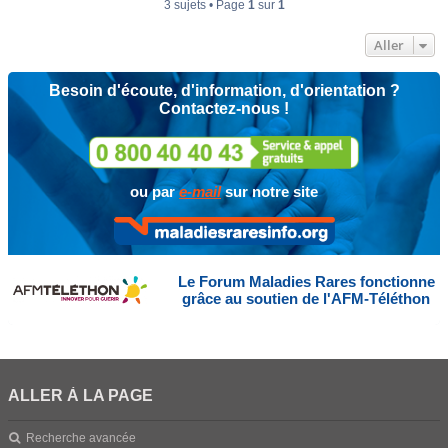
3 sujets • Page
1
sur
1
Aller
Besoin d'écoute, d'information, d'orientation ?
Contactez-nous !
ou par
e-mail
sur notre site
Le Forum Maladies Rares fonctionne
grâce au soutien de l'AFM-Téléthon
ALLER À LA PAGE
Recherche avancée