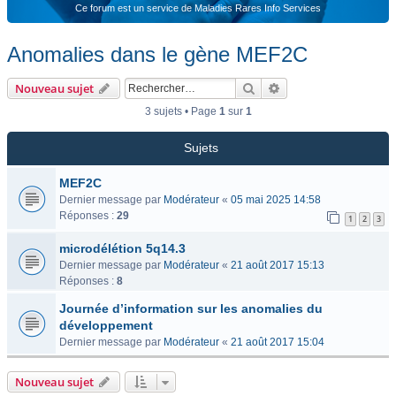
Ce forum est un service de Maladies Rares Info Services
Anomalies dans le gène MEF2C
Rechercher
Recherche avancée
Nouveau sujet
3 sujets • Page
1
sur
1
Sujets
MEF2C
Dernier message par
Modérateur
«
05 mai 2025 14:58
Réponses :
29
1
2
3
microdélétion 5q14.3
Dernier message par
Modérateur
«
21 août 2017 15:13
Réponses :
8
Journée d’information sur les anomalies du
développement
Dernier message par
Modérateur
«
21 août 2017 15:04
Nouveau sujet