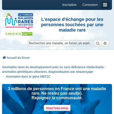
Inscription
Connexion
L'espace d'échange pour les
personnes touchées par une
maladie rare
Reche
Re
Accueil du forum
Anomalies rares du developpement avec ou sans déficience intellectuelle :
anomalies génétiques ultrarares, diagnostiquées par séquençage
Anomalies dans le gène MEF2C
3 millions de personnes en France ont une maladie
rare. Ne restez pas seul(e).
Rejoignez la communauté.
Inscrivez-vous