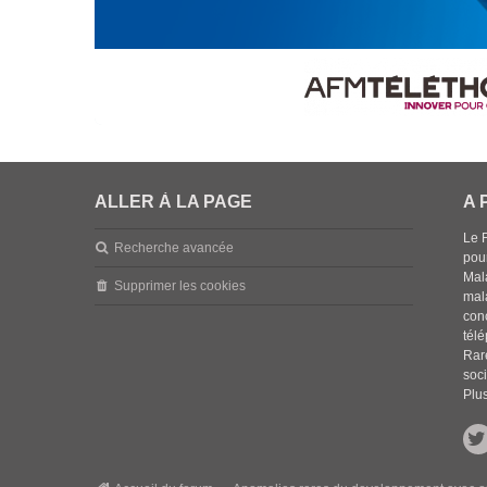
ALLER À LA PAGE
A 
Le 
Recherche avancée
pou
Mala
Supprimer les cookies
mal
con
tél
Rar
soci
Plus