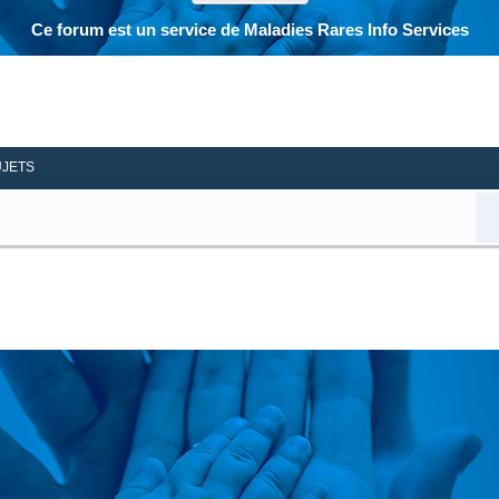
Ce forum est un service de Maladies Rares Info Services
her
herche avancée
UJETS