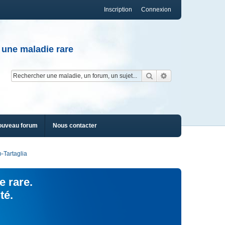
Inscription
Connexion
 une maladie rare
Rechercher
Recherche av
ouveau forum
Nous contacter
-Tartaglia
e rare.
té.