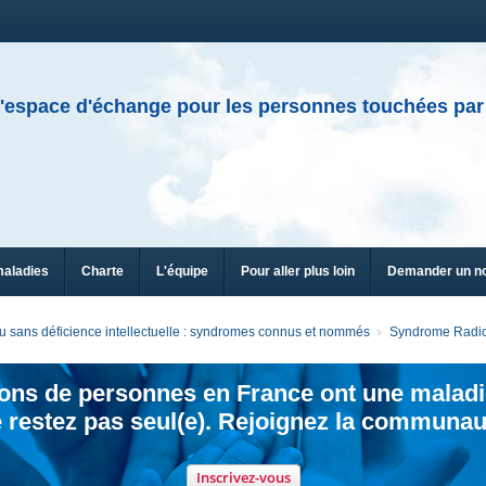
'espace d'échange pour les personnes touchées par
maladies
Charte
L'équipe
Pour aller plus loin
Demander un n
 sans déficience intellectuelle : syndromes connus et nommés
Syndrome Radio
ions de personnes en France ont une maladi
 restez pas seul(e). Rejoignez la communau
Inscrivez-vous