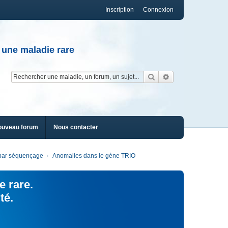
Inscription
Connexion
 une maladie rare
Rechercher
Recherche av
ouveau forum
Nous contacter
s par séquençage
Anomalies dans le gène TRIO
e rare.
té.