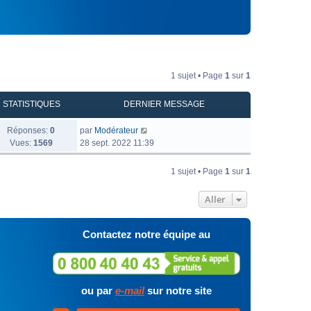
1 sujet • Page
1
sur
1
STATISTIQUES
DERNIER MESSAGE
Réponses:
0
par
Modérateur
Vues:
1569
28 sept. 2022 11:39
1 sujet • Page
1
sur
1
Aller
Contactez notre équipe au
ou par
e-mail
sur notre site