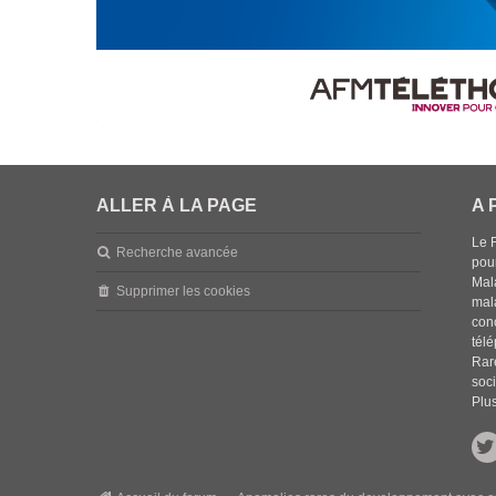
ALLER À LA PAGE
A 
Le 
Recherche avancée
pou
Mala
Supprimer les cookies
mal
con
tél
Rar
soci
Plus