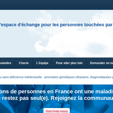
'espace d'échange pour les personnes touchées par
maladies
Charte
L'équipe
Pour aller plus loin
Demander un n
sans déficience intellectuelle : anomalies génétiques ultrarares, diagnostiquée
ions de personnes en France ont une maladi
 restez pas seul(e). Rejoignez la communau
Inscrivez-vous