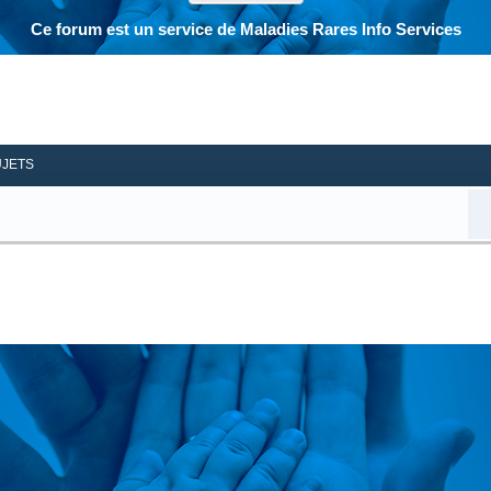
Ce forum est un service de Maladies Rares Info Services
her
herche avancée
UJETS