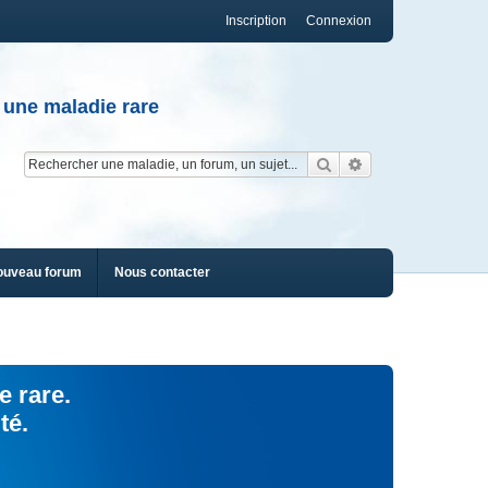
Inscription
Connexion
 une maladie rare
Rechercher
Recherche av
ouveau forum
Nous contacter
e rare.
té.