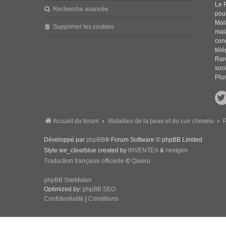
Le 
Recherche avancée
pou
Mala
Supprimer les cookies
mal
con
tél
Rar
soci
Plus
Accueil du forum
Maladies de la peau et du cuir chevelu
P
Développé par
phpBB
® Forum Software © phpBB Limited
Style we_clearblue created by
INVENTEA
&
nextgen
Traduction française officielle
©
Qiaeru
phpBB SiteMaker
Optimized by:
phpBB SEO
Confidentialité
|
Conditions