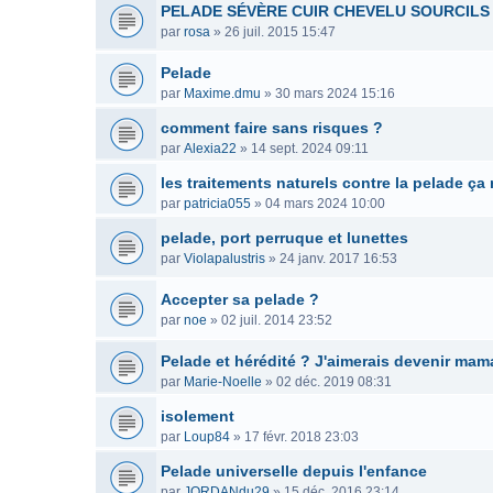
PELADE SÉVÈRE CUIR CHEVELU SOURCILS 
par
rosa
»
26 juil. 2015 15:47
Pelade
par
Maxime.dmu
»
30 mars 2024 15:16
comment faire sans risques ?
par
Alexia22
»
14 sept. 2024 09:11
les traitements naturels contre la pelade ça
par
patricia055
»
04 mars 2024 10:00
pelade, port perruque et lunettes
par
Violapalustris
»
24 janv. 2017 16:53
Accepter sa pelade ?
par
noe
»
02 juil. 2014 23:52
Pelade et hérédité ? J'aimerais devenir mam
par
Marie-Noelle
»
02 déc. 2019 08:31
isolement
par
Loup84
»
17 févr. 2018 23:03
Pelade universelle depuis l'enfance
par
JORDANdu29
»
15 déc. 2016 23:14