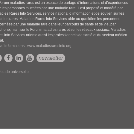
Forum maladies rares est un espace de partage d’informations et d’expériences
r les personnes touchées par une maladie rare. Il est proposé et modéré par
dies Rares Info Services, service national d’information et de soutien sur les
adies rares. Maladies Rares Info Services aide au quotidien les personnes
cernées par une maladie rare dans leur parcours de santé et de vie, par
éphone, mail, sur le Forum maladies rares et sur les réseaux sociaux. Maladies
es Info Services oriente aussi les professionnels de santé et du secteur médico-
al.
 d’informations :
www.maladiesraresinfo.org
newsletter
elade universelle