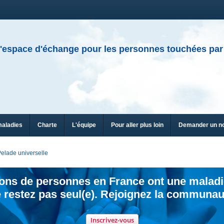
'espace d'échange pour les personnes touchées par
maladies
Charte
L'équipe
Pour aller plus loin
Demander un n
elade universelle
ions de personnes en France ont une maladi
 restez pas seul(e). Rejoignez la communau
Inscrivez-vous