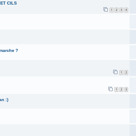
ET CILS
1
2
3
4
 marche ?
1
2
1
2
3
an :)