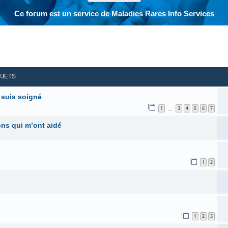
Ce forum est un service de Maladies Rares Info Services
her
herche avancée
UJETS
 suis soigné
1
3
4
5
6
7
…
ons qui m’ont aidé
1
2
1
2
3