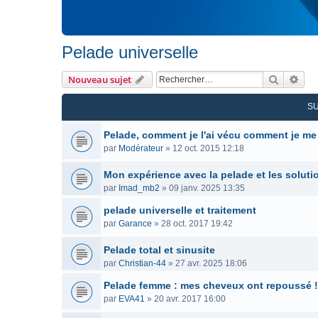
Pelade universelle
Recherc
Rec
Nouveau sujet
S
Pelade, comment je l'ai vécu comment je me
par
Modérateur
»
12 oct. 2015 12:18
Mon expérience avec la pelade et les soluti
par
Imad_mb2
»
09 janv. 2025 13:35
pelade universelle et traitement
par
Garance
»
28 oct. 2017 19:42
Pelade total et sinusite
par
Christian-44
»
27 avr. 2025 18:06
Pelade femme : mes cheveux ont repoussé !
par
EVA41
»
20 avr. 2017 16:00