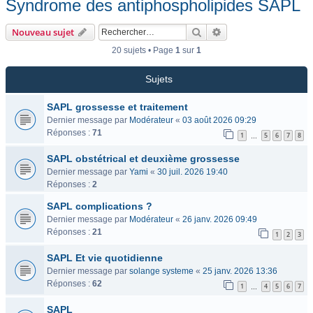
Syndrome des antiphospholipides SAPL
Rechercher
Recherche avancée
Nouveau sujet
20 sujets • Page
1
sur
1
Sujets
SAPL grossesse et traitement
Dernier message par
Modérateur
«
03 août 2026 09:29
Réponses :
71
1
5
6
7
8
…
SAPL obstétrical et deuxième grossesse
Dernier message par
Yami
«
30 juil. 2026 19:40
Réponses :
2
SAPL complications ?
Dernier message par
Modérateur
«
26 janv. 2026 09:49
Réponses :
21
1
2
3
SAPL Et vie quotidienne
Dernier message par
solange systeme
«
25 janv. 2026 13:36
Réponses :
62
1
4
5
6
7
…
SAPL