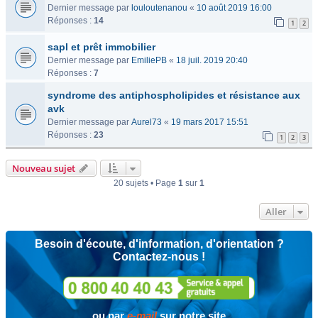
Dernier message par
louloutenanou
«
10 août 2019 16:00
Réponses :
14
1
2
sapl et prêt immobilier
Dernier message par
EmiliePB
«
18 juil. 2019 20:40
Réponses :
7
syndrome des antiphospholipides et résistance aux
avk
Dernier message par
Aurel73
«
19 mars 2017 15:51
Réponses :
23
1
2
3
Nouveau sujet
20 sujets • Page
1
sur
1
Aller
Besoin d'écoute, d'information, d'orientation ?
Contactez-nous !
ou par
e-mail
sur notre site