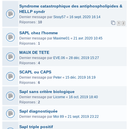
Syndrome catastrophique des antiphospholipides &
HELLP syndr
Dernier message par
Sissy57
«
16 sept. 2020 16:14
Réponses :
10
1
2
SAPL chez l'homme
Dernier message par
Maxime01
«
21 avr. 2020 10:45
Réponses :
1
MAUX DE TETE
Dernier message par
EVE.06
«
28 déc. 2019 15:27
Réponses :
4
SCAPL ou CAPS
Dernier message par
Peter
«
15 déc. 2019 16:19
Réponses :
6
Sapl sans critère biologique
Dernier message par
Licorne
«
16 oct. 2019 18:40
Réponses :
2
Sapl diagnostiquée
Dernier message par
Moi 89
«
21 sept. 2019 23:22
Sapl triple positif