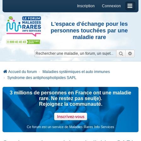
Inscription
Connexion
L'espace d'échange pour les
personnes touchées par une
maladie rare
Reche
Re
Accueil du forum
Maladies systémiques et auto immunes
Syndrome des antiphospholipides SAPL
3 millions de personnes en France ont une maladie
rare. Ne restez pas seul(e).
Rejoignez la communauté.
Inscrivez-vous
Ce forum est un service de Maladies Rares Info Services