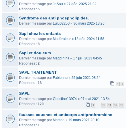
Dernier message par
JoSou
«
27 déc. 2025 21:32
Réponses :
5
Syndrome des anti phospholipides.
Dernier message par
Lulu02250
«
30 mars 2025 13:26
Sapl chez les enfants
Dernier message par
Modérateur
«
18 déc. 2024 11:58
Réponses :
8
Sapl et douleurs
Dernier message par
Magdinina
«
17 juil. 2023 04:45
Réponses :
2
SAPL TRAITEMENT
Dernier message par
Fabienne
«
25 juin 2021 08:54
Réponses :
18
1
2
SAPL
Dernier message par
Christine13974
«
07 mai 2021 13:54
Réponses :
120
1
10
11
12
13
…
fausses couches et anticorps antiprothrombine
Dernier message par
Mambo
«
19 mars 2021 20:10
Réponses :
1