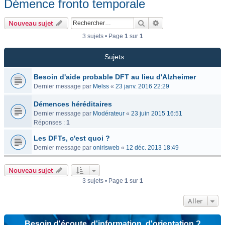
Démence fronto temporale
Rechercher
Recherche avancée
Nouveau sujet
3 sujets • Page
1
sur
1
Sujets
Besoin d'aide probable DFT au lieu d'Alzheimer
Dernier message par
Melss
«
23 janv. 2016 22:29
Démences héréditaires
Dernier message par
Modérateur
«
23 juin 2015 16:51
Réponses :
1
Les DFTs, c'est quoi ?
Dernier message par
onirisweb
«
12 déc. 2013 18:49
Nouveau sujet
3 sujets • Page
1
sur
1
Aller
Besoin d'écoute, d'information, d'orientation ?