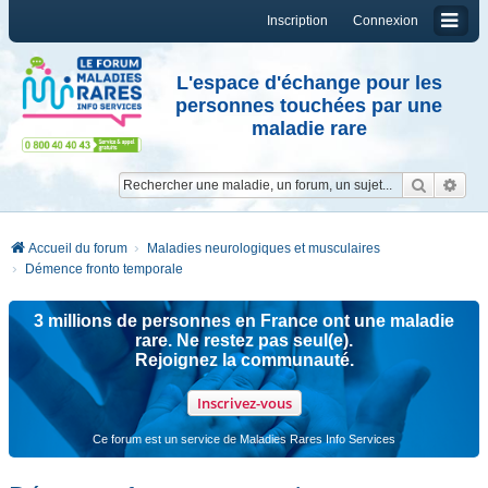
Inscription
Connexion
L'espace d'échange pour les
personnes touchées par une
maladie rare
Reche
Re
Accueil du forum
Maladies neurologiques et musculaires
Démence fronto temporale
3 millions de personnes en France ont une maladie
rare. Ne restez pas seul(e).
Rejoignez la communauté.
Inscrivez-vous
Ce forum est un service de Maladies Rares Info Services