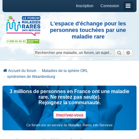
Inscription
Connexion
L'espace d'échange pour les
personnes touchées par une
maladie rare
Reche
Re
Accueil du forum
Maladies de la sphère ORL
syndromes de Waardenburg
3 millions de personnes en France ont une maladie
rare. Ne restez pas seul(e).
Rejoignez la communauté.
Inscrivez-vous
Ce forum est un service de Maladies Rares Info Services