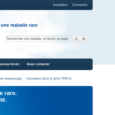
Inscription
Connexion
 une maladie rare
Rechercher
Recherche av
ouveau forum
Nous contacter
s par séquençage
Anomalies dans le gène TRIP12
e rare.
té.