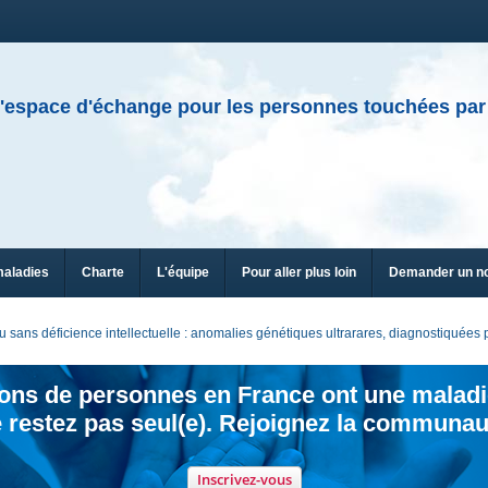
'espace d'échange pour les personnes touchées par
maladies
Charte
L'équipe
Pour aller plus loin
Demander un n
sans déficience intellectuelle : anomalies génétiques ultrarares, diagnostiquée
ions de personnes en France ont une maladi
 restez pas seul(e). Rejoignez la communau
Inscrivez-vous