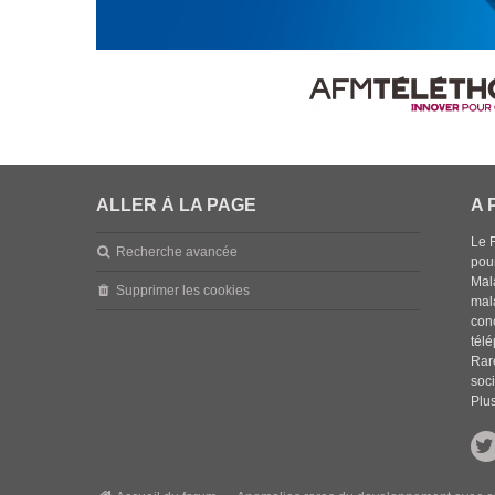
ALLER À LA PAGE
A 
Le 
Recherche avancée
pou
Mala
Supprimer les cookies
mal
con
tél
Rar
soci
Plus