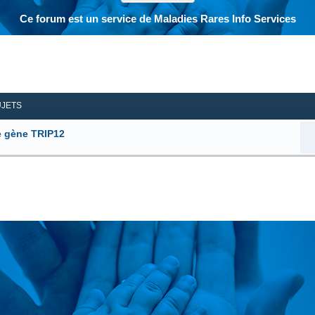
Ce forum est un service de Maladies Rares Info Services
her
herche avancée
UJETS
e gène TRIP12