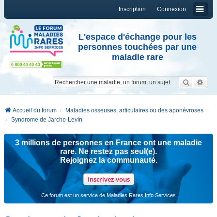
Inscription
Connexion
L'espace d'échange pour les
personnes touchées par une
maladie rare
Reche
Re
Accueil du forum
Maladies osseuses, articulaires ou des aponévroses
Syndrome de Jarcho-Levin
3 millions de personnes en France ont une maladie
rare. Ne restez pas seul(e).
Rejoignez la communauté.
Inscrivez-vous
Ce forum est un service de Maladies Rares Info Services