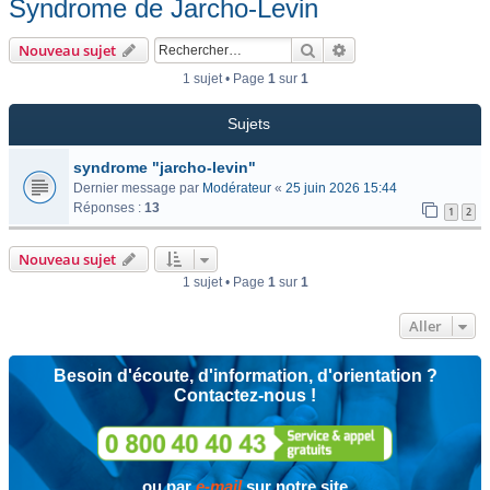
Syndrome de Jarcho-Levin
Rechercher
Recherche avancée
Nouveau sujet
1 sujet • Page
1
sur
1
Sujets
syndrome "jarcho-levin"
Dernier message par
Modérateur
«
25 juin 2026 15:44
Réponses :
13
1
2
Nouveau sujet
1 sujet • Page
1
sur
1
Aller
Besoin d'écoute, d'information, d'orientation ?
Contactez-nous !
ou par
e-mail
sur notre site