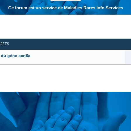
Ce forum est un service de Maladies Rares Info Services
her
herche avancée
UJETS
n du gène scn8a