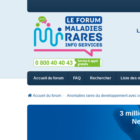
L
Accueil du forum
FAQ
Rechercher
Liste des 
Accueil du forum
Anomalies rares du developpement avec ou 
3 mill
Ne