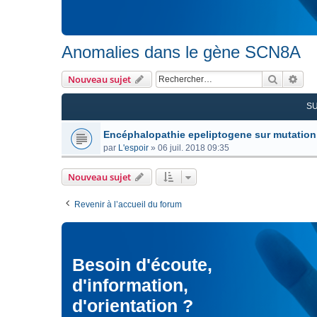
Anomalies dans le gène SCN8A
Recherc
Rec
Nouveau sujet
S
Encéphalopathie epeliptogene sur mutatio
par
L'espoir
»
06 juil. 2018 09:35
Nouveau sujet
Revenir à l’accueil du forum
Besoin d'écoute,
d'information,
d'orientation ?