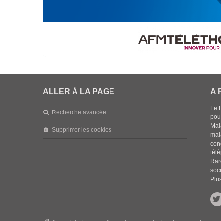
ALLER À LA PAGE
A 
Le 
Recherche avancée
pou
Mala
Supprimer les cookies
mal
con
tél
Rar
soci
Plus