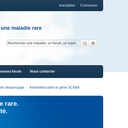
Inscription
Connexion
 une maladie rare
Rechercher
Recherche av
ouveau forum
Nous contacter
s par séquençage
Anomalies dans le gène SCN8A
e rare.
té.