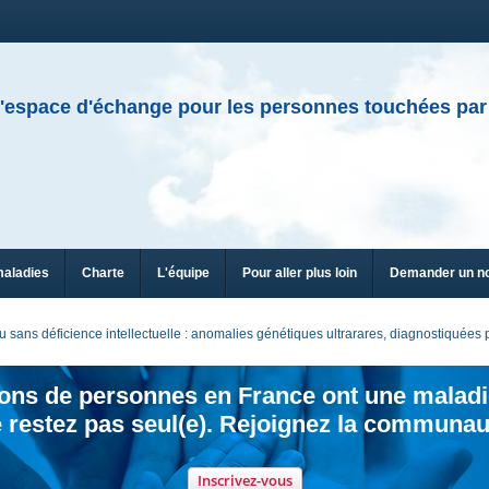
'espace d'échange pour les personnes touchées par
maladies
Charte
L'équipe
Pour aller plus loin
Demander un n
sans déficience intellectuelle : anomalies génétiques ultrarares, diagnostiquée
ions de personnes en France ont une maladi
 restez pas seul(e). Rejoignez la communau
Inscrivez-vous