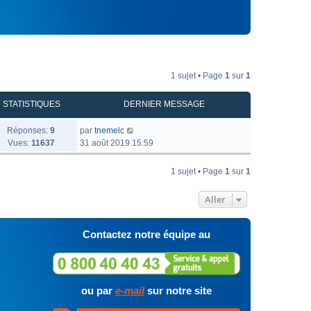
1 sujet • Page
1
sur
1
STATISTIQUES
DERNIER MESSAGE
Réponses:
9
par
tnemelc
Vues:
11637
31 août 2019 15:59
1 sujet • Page
1
sur
1
Aller
Contactez notre équipe au
ou par
e-mail
sur notre site