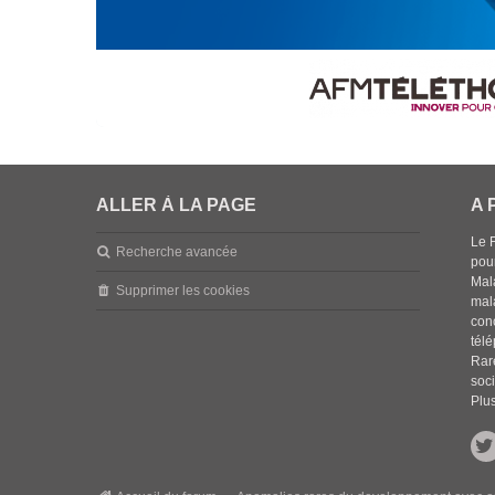
ALLER À LA PAGE
A 
Le 
Recherche avancée
pou
Mala
Supprimer les cookies
mal
con
tél
Rar
soci
Plus