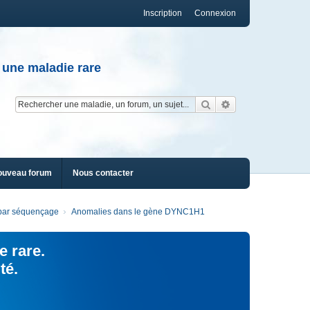
Inscription
Connexion
 une maladie rare
Rechercher
Recherche av
ouveau forum
Nous contacter
s par séquençage
Anomalies dans le gène DYNC1H1
e rare.
té.