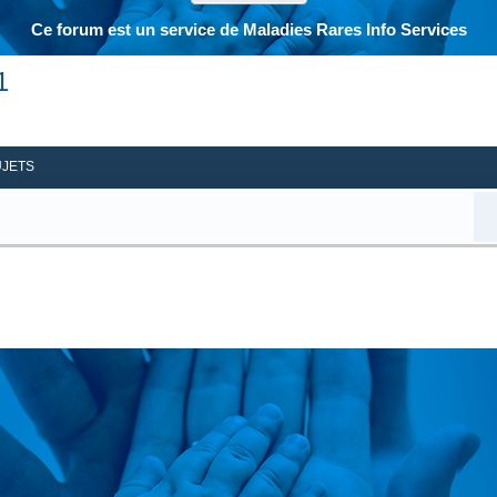
Ce forum est un service de Maladies Rares Info Services
1
her
herche avancée
UJETS