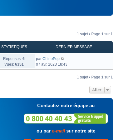
1 sujet • Page
1
sur
1
STATISTIQUES
DERNIER MESSAGE
Réponses:
6
par
CLinePop
Vues:
6351
07 avr. 2023 18:43
1 sujet • Page
1
sur
1
Aller
Contactez notre équipe au
ou par
e-mail
sur notre site