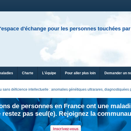
'espace d'échange pour les personnes touchées par
maladies
Charte
L'équipe
Pour aller plus loin
Demander un n
sans déficience intellectuelle : anomalies génétiques ultrarares, diagnostiquée
ions de personnes en France ont une maladi
 restez pas seul(e). Rejoignez la communau
Inscrivez-vous