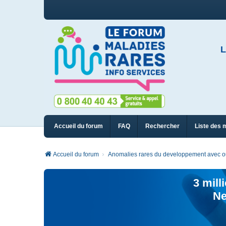
L
Accueil du forum
FAQ
Rechercher
Liste des 
Accueil du forum
Anomalies rares du developpement avec ou 
3 mill
Ne