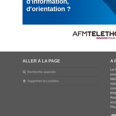
d'information,
d'orientation ?
ALLER À LA PAGE
A 
Le 
Recherche avancée
pou
Mala
Supprimer les cookies
mal
con
tél
Rar
soci
Plus