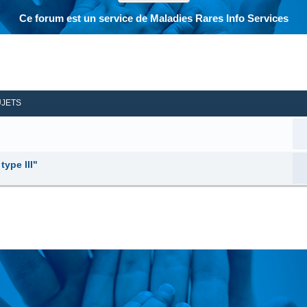
Ce forum est un service de Maladies Rares Info Services
her
herche avancée
UJETS
ype III"