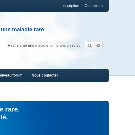
Inscription
Connexion
 une maladie rare
Rechercher
Recherche av
ouveau forum
Nous contacter
e rare.
té.