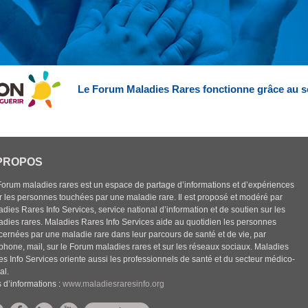
Le Forum Maladies Rares fonctionne grâce au s
PROPOS
Forum maladies rares est un espace de partage d’informations et d’expériences
r les personnes touchées par une maladie rare. Il est proposé et modéré par
dies Rares Info Services, service national d’information et de soutien sur les
adies rares. Maladies Rares Info Services aide au quotidien les personnes
cernées par une maladie rare dans leur parcours de santé et de vie, par
éphone, mail, sur le Forum maladies rares et sur les réseaux sociaux. Maladies
es Info Services oriente aussi les professionnels de santé et du secteur médico-
al.
 d’informations :
www.maladiesraresinfo.org