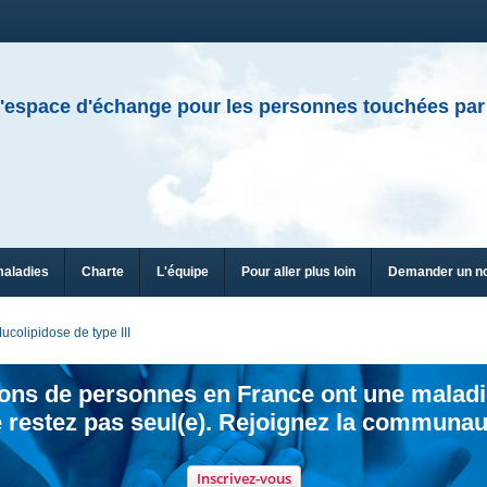
'espace d'échange pour les personnes touchées par
maladies
Charte
L'équipe
Pour aller plus loin
Demander un n
ucolipidose de type III
ions de personnes en France ont une maladi
 restez pas seul(e). Rejoignez la communau
Inscrivez-vous