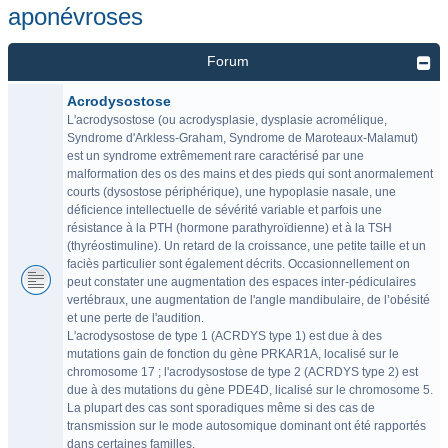
aponévroses
Forum
Acrodysostose
L'acrodysostose (ou acrodysplasie, dysplasie acromélique,
Syndrome d'Arkless-Graham, Syndrome de Maroteaux-Malamut)
est un syndrome extrêmement rare caractérisé par une
malformation des os des mains et des pieds qui sont anormalement
courts (dysostose périphérique), une hypoplasie nasale, une
déficience intellectuelle de sévérité variable et parfois une
résistance à la PTH (hormone parathyroïdienne) et à la TSH
(thyréostimuline). Un retard de la croissance, une petite taille et un
faciès particulier sont également décrits. Occasionnellement on
peut constater une augmentation des espaces inter-pédiculaires
vertébraux, une augmentation de l'angle mandibulaire, de l’obésité
et une perte de l'audition.
L'acrodysostose de type 1 (ACRDYS type 1) est due à des
mutations gain de fonction du gène PRKAR1A, localisé sur le
chromosome 17 ; l'acrodysostose de type 2 (ACRDYS type 2) est
due à des mutations du gène PDE4D, licalisé sur le chromosome 5.
La plupart des cas sont sporadiques même si des cas de
transmission sur le mode autosomique dominant ont été rapportés
dans certaines familles.