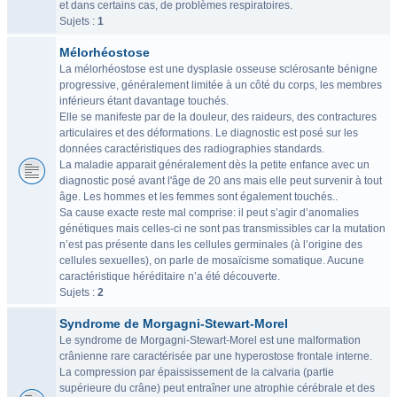
et dans certains cas, de problèmes respiratoires.
Sujets :
1
Mélorhéostose
La mélorhéostose est une dysplasie osseuse sclérosante bénigne
progressive, généralement limitée à un côté du corps, les membres
inférieurs étant davantage touchés.
Elle se manifeste par de la douleur, des raideurs, des contractures
articulaires et des déformations. Le diagnostic est posé sur les
données caractéristiques des radiographies standards.
La maladie apparait généralement dès la petite enfance avec un
diagnostic posé avant l'âge de 20 ans mais elle peut survenir à tout
âge. Les hommes et les femmes sont également touchés..
Sa cause exacte reste mal comprise: il peut s’agir d’anomalies
génétiques mais celles-ci ne sont pas transmissibles car la mutation
n’est pas présente dans les cellules germinales (à l’origine des
cellules sexuelles), on parle de mosaïcisme somatique. Aucune
caractéristique héréditaire n’a été découverte.
Sujets :
2
Syndrome de Morgagni-Stewart-Morel
Le syndrome de Morgagni-Stewart-Morel est une malformation
crânienne rare caractérisée par une hyperostose frontale interne.
La compression par épaississement de la calvaria (partie
supérieure du crâne) peut entraîner une atrophie cérébrale et des