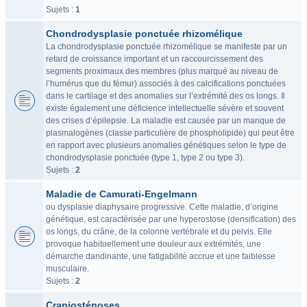
Sujets :
1
Chondrodysplasie ponctuée rhizomélique
La chondrodysplasie ponctuée rhizomélique se manifeste par un
retard de croissance important et un raccourcissement des
segments proximaux des membres (plus marqué au niveau de
l’humérus que du fémur) associés à des calcifications ponctuées
dans le cartilage et des anomalies sur l’extrémité des os longs. Il
existe également une déficience intellectuelle sévère et souvent
des crises d’épilepsie. La maladie est causée par un manque de
plasmalogènes (classe particulière de phospholipide) qui peut être
en rapport avec plusieurs anomalies génétiques selon le type de
chondrodysplasie ponctuée (type 1, type 2 ou type 3).
Sujets :
2
Maladie de Camurati-Engelmann
ou dysplasie diaphysaire progressive. Cette maladie, d’origine
génétique, est caractérisée par une hyperostose (densification) des
os longs, du crâne, de la colonne vertébrale et du pelvis. Elle
provoque habituellement une douleur aux extrémités, une
démarche dandinante, une fatigabilité accrue et une faiblesse
musculaire.
Sujets :
2
Craniosténoses