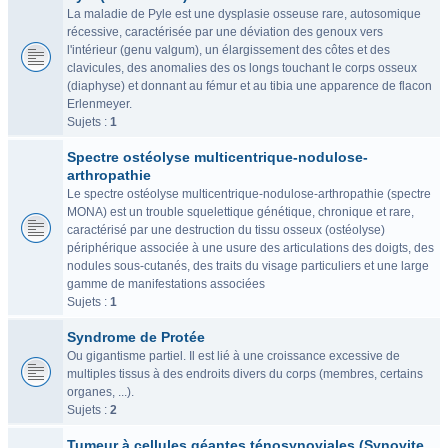
La maladie de Pyle est une dysplasie osseuse rare, autosomique
récessive, caractérisée par une déviation des genoux vers
l'intérieur (genu valgum), un élargissement des côtes et des
clavicules, des anomalies des os longs touchant le corps osseux
(diaphyse) et donnant au fémur et au tibia une apparence de flacon
Erlenmeyer.
Sujets :
1
Spectre ostéolyse multicentrique-nodulose-
arthropathie
Le spectre ostéolyse multicentrique-nodulose-arthropathie (spectre
MONA) est un trouble squelettique génétique, chronique et rare,
caractérisé par une destruction du tissu osseux (ostéolyse)
périphérique associée à une usure des articulations des doigts, des
nodules sous-cutanés, des traits du visage particuliers et une large
gamme de manifestations associées
Sujets :
1
Syndrome de Protée
Ou gigantisme partiel. Il est lié à une croissance excessive de
multiples tissus à des endroits divers du corps (membres, certains
organes, ...).
Sujets :
2
Tumeur à cellules géantes ténosynoviales (Synovite