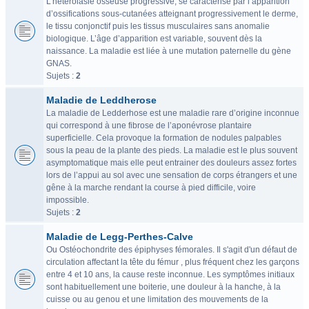
L’hétérolasie osseuse progressive, se caractérise par l’apparition
d’ossifications sous-cutanées atteignant progressivement le derme,
le tissu conjonctif puis les tissus musculaires sans anomalie
biologique. L’âge d’apparition est variable, souvent dès la
naissance. La maladie est liée à une mutation paternelle du gène
GNAS.
Sujets :
2
Maladie de Leddherose
La maladie de Ledderhose est une maladie rare d’origine inconnue
qui correspond à une fibrose de l’aponévrose plantaire
superficielle. Cela provoque la formation de nodules palpables
sous la peau de la plante des pieds. La maladie est le plus souvent
asymptomatique mais elle peut entrainer des douleurs assez fortes
lors de l’appui au sol avec une sensation de corps étrangers et une
gêne à la marche rendant la course à pied difficile, voire
impossible.
Sujets :
2
Maladie de Legg-Perthes-Calve
Ou Ostéochondrite des épiphyses fémorales. Il s'agit d'un défaut de
circulation affectant la tête du fémur , plus fréquent chez les garçons
entre 4 et 10 ans, la cause reste inconnue. Les symptômes initiaux
sont habituellement une boiterie, une douleur à la hanche, à la
cuisse ou au genou et une limitation des mouvements de la