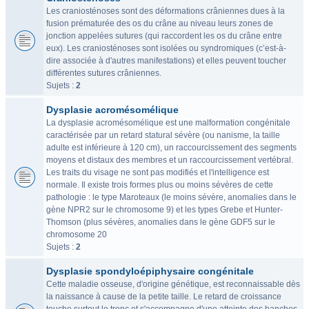
Les craniosténoses sont des déformations crâniennes dues à la
fusion prématurée des os du crâne au niveau leurs zones de
jonction appelées sutures (qui raccordent les os du crâne entre
eux). Les craniosténoses sont isolées ou syndromiques (c’est-à-
dire associée à d'autres manifestations) et elles peuvent toucher
différentes sutures crâniennes.
Sujets :
2
Dysplasie acromésomélique
La dysplasie acromésomélique est une malformation congénitale
caractérisée par un retard statural sévère (ou nanisme, la taille
adulte est inférieure à 120 cm), un raccourcissement des segments
moyens et distaux des membres et un raccourcissement vertébral.
Les traits du visage ne sont pas modifiés et l'intelligence est
normale. Il existe trois formes plus ou moins sévères de cette
pathologie : le type Maroteaux (le moins sévère, anomalies dans le
gène NPR2 sur le chromosome 9) et les types Grebe et Hunter-
Thomson (plus sévères, anomalies dans le gène GDF5 sur le
chromosome 20
Sujets :
2
Dysplasie spondyloépiphysaire congénitale
Cette maladie osseuse, d'origine génétique, est reconnaissable dès
la naissance à cause de la petite taille. Le retard de croissance