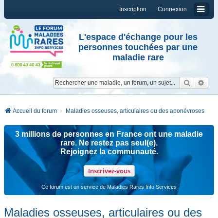
Inscription
Connexion
L'espace d'échange pour les
personnes touchées par une
maladie rare
Reche
Re
Accueil du forum
Maladies osseuses, articulaires ou des aponévroses
3 millions de personnes en France ont une maladie
rare. Ne restez pas seul(e).
Rejoignez la communauté.
Inscrivez-vous
Ce forum est un service de Maladies Rares Info Services
Maladies osseuses, articulaires ou des