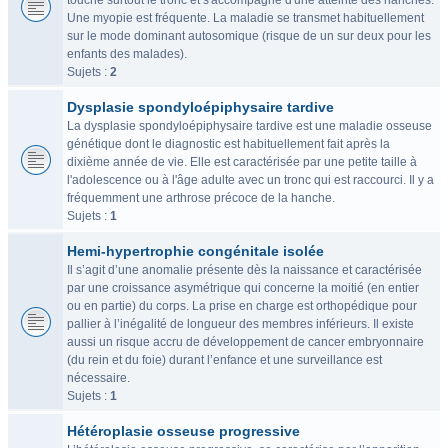
touche surtout le tronc et s'accompagne d'une atteinte des hanches.
Une myopie est fréquente. La maladie se transmet habituellement
sur le mode dominant autosomique (risque de un sur deux pour les
enfants des malades).
Sujets :
2
Dysplasie spondyloépiphysaire tardive
La dysplasie spondyloépiphysaire tardive est une maladie osseuse
génétique dont le diagnostic est habituellement fait après la
dixième année de vie. Elle est caractérisée par une petite taille à
l'adolescence ou à l'âge adulte avec un tronc qui est raccourci. Il y a
fréquemment une arthrose précoce de la hanche.
Sujets :
1
Hemi-hypertrophie congénitale isolée
Il s’agit d’une anomalie présente dès la naissance et caractérisée
par une croissance asymétrique qui concerne la moitié (en entier
ou en partie) du corps. La prise en charge est orthopédique pour
pallier à l’inégalité de longueur des membres inférieurs. Il existe
aussi un risque accru de développement de cancer embryonnaire
(du rein et du foie) durant l’enfance et une surveillance est
nécessaire.
Sujets :
1
Hétéroplasie osseuse progressive