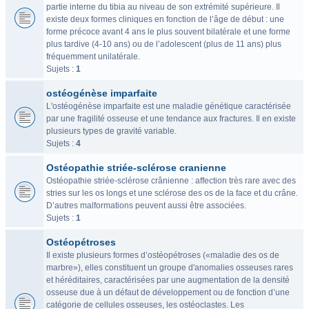
partie interne du tibia au niveau de son extrémité supérieure. Il
existe deux formes cliniques en fonction de l’âge de début : une
forme précoce avant 4 ans le plus souvent bilatérale et une forme
plus tardive (4-10 ans) ou de l’adolescent (plus de 11 ans) plus
fréquemment unilatérale.
Sujets :
1
ostéogénèse imparfaite
L'ostéogénèse imparfaite est une maladie génétique caractérisée
par une fragilité osseuse et une tendance aux fractures. Il en existe
plusieurs types de gravité variable.
Sujets :
4
Ostéopathie striée-sclérose cranienne
Ostéopathie striée-sclérose crânienne : affection très rare avec des
stries sur les os longs et une sclérose des os de la face et du crâne.
D’autres malformations peuvent aussi être associées.
Sujets :
1
Ostéopétroses
Il existe plusieurs formes d’ostéopétroses («maladie des os de
marbre»), elles constituent un groupe d'anomalies osseuses rares
et héréditaires, caractérisées par une augmentation de la densité
osseuse due à un défaut de développement ou de fonction d’une
catégorie de cellules osseuses, les ostéoclastes. Les