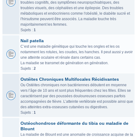
troubles cognitifs, des symptômes neuropsychiatriques, des
troubles visuels, des céphalées et une épilepsie. Des troubles
métaboliques et endocriniens comme l'obésité, le diabète sucré et
l'hirsutisme peuvent être associés. La maladie touche très
majoritairement les femmes.
Sujets :
1
Nail patella
C’est une maladie génétique qui touche les ongles et les os
notamment les rotules, les coudes, les hanches. Il peut aussi y avoir
une atteinte oculaire et rénale dans certains cas.
La maladie se transmet de génération en génération.
Sujets :
2
Ostéites Chroniques Multifocales Récidivantes
Ou Ostéites chroniques non bactériennes débutent en moyenne
vers l’âge de 10 ans et sont plus fréquentes chez les filles. Elles se
caractérisent par des poussées douloureuses osseuses parfois
accompagnées de fièvre. L’atteinte vertébrale est possible ainsi que
des atteintes extra-osseuses cutanées ou digestives.
Sujets :
1
Ostéochondrose déformante du tibia ou maladie de
Blount
La maladie de Blount est une anomalie de croissance acquise de la