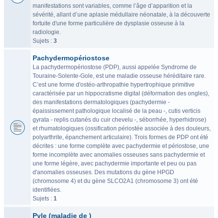
manifestations sont variables, comme l’âge d’apparition et la
sévérité, allant d’une aplasie médullaire néonatale, à la découverte
fortuite d'une forme particulière de dysplasie osseuse à la
radiologie.
Sujets :
3
Pachydermopériostose
La pachydermopériostose (PDP), aussi appelée Syndrome de
Touraine-Solente-Gole, est une maladie osseuse héréditaire rare.
C’est une forme d'ostéo-arthropathie hypertrophique primitive
caractérisée par un hippocratisme digital (déformation des ongles),
des manifestations dermatologiques (pachydermie -
épaississement pathologique localisé de la peau -, cutis verticis
gyrata - replis cutanés du cuir chevelu -, séborrhée, hyperhidrose)
et rhumatologiques (ossification périostée associée à des douleurs,
polyarthrite, épanchement articulaire). Trois formes de PDP ont été
décrites : une forme complète avec pachydermie et périostose, une
forme incomplète avec anomalies osseuses sans pachydermie et
une forme légère, avec pachydermie importante et peu ou pas
d'anomalies osseuses. Des mutations du gène HPGD
(chromosome 4) et du gène SLCO2A1 (chromosome 3) ont été
identifiées.
Sujets :
1
Pyle (maladie de )