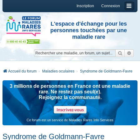
Inscription
Connexion
L'espace d'échange pour les
personnes touchées par une
maladie rare
Reche
Re
Accueil du forum
Maladies oculaires
Syndrome de Goldmann-Favre
3 millions de personnes en France ont une maladie
rare. Ne restez pas seul(e).
Rejoignez la communauté.
Inscrivez-vous
Ce forum est un service de Maladies Rares Info Services
Syndrome de Goldmann-Favre