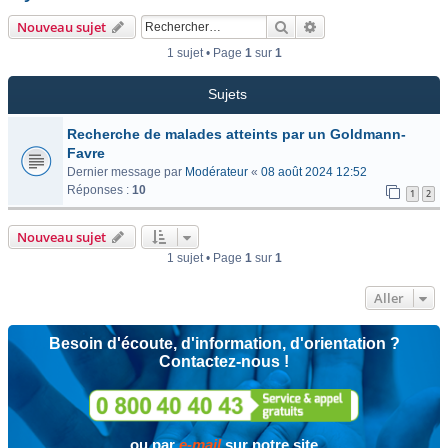
Rechercher
Recherche avancée
Nouveau sujet
1 sujet • Page
1
sur
1
Sujets
Recherche de malades atteints par un Goldmann-
Favre
Dernier message par
Modérateur
«
08 août 2024 12:52
Réponses :
10
1
2
Nouveau sujet
1 sujet • Page
1
sur
1
Aller
Besoin d'écoute, d'information, d'orientation ?
Contactez-nous !
ou par
e-mail
sur notre site