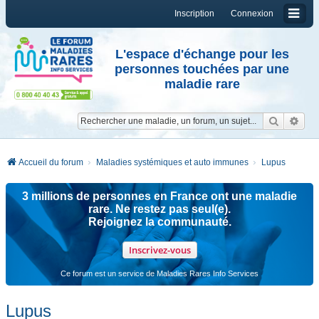
Inscription
Connexion
L'espace d'échange pour les
personnes touchées par une
maladie rare
Reche
Re
Accueil du forum
Maladies systémiques et auto immunes
Lupus
3 millions de personnes en France ont une maladie
rare. Ne restez pas seul(e).
Rejoignez la communauté.
Inscrivez-vous
Ce forum est un service de Maladies Rares Info Services
Lupus