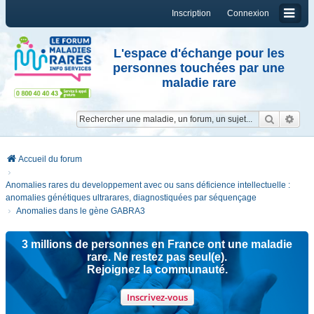
Inscription
Connexion
L'espace d'échange pour les
personnes touchées par une
maladie rare
Reche
Re
Accueil du forum
Anomalies rares du developpement avec ou sans déficience intellectuelle :
anomalies génétiques ultrarares, diagnostiquées par séquençage
Anomalies dans le gène GABRA3
3 millions de personnes en France ont une maladie
rare. Ne restez pas seul(e).
Rejoignez la communauté.
Inscrivez-vous