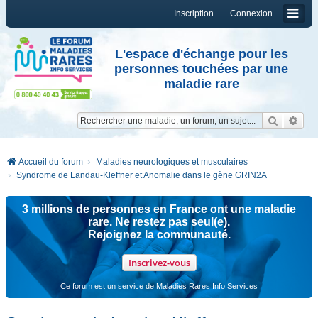
Inscription
Connexion
L'espace d'échange pour les
personnes touchées par une
maladie rare
Reche
Re
Accueil du forum
Maladies neurologiques et musculaires
Syndrome de Landau-Kleffner et Anomalie dans le gène GRIN2A
3 millions de personnes en France ont une maladie
rare. Ne restez pas seul(e).
Rejoignez la communauté.
Inscrivez-vous
Ce forum est un service de Maladies Rares Info Services