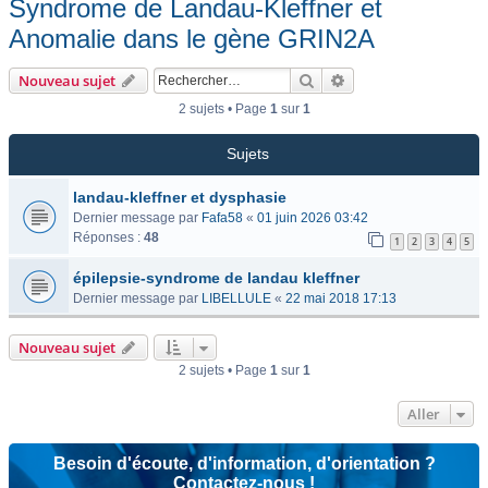
Syndrome de Landau-Kleffner et
Anomalie dans le gène GRIN2A
Rechercher
Recherche avancée
Nouveau sujet
2 sujets • Page
1
sur
1
Sujets
landau-kleffner et dysphasie
Dernier message par
Fafa58
«
01 juin 2026 03:42
Réponses :
48
1
2
3
4
5
épilepsie-syndrome de landau kleffner
Dernier message par
LIBELLULE
«
22 mai 2018 17:13
Nouveau sujet
2 sujets • Page
1
sur
1
Aller
Besoin d'écoute, d'information, d'orientation ?
Contactez-nous !