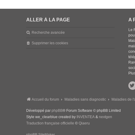
ALLER À LA PAGE
A 
Le 
Recherche avancée
pou
Mala
Supprimer les cookies
mal
con
tél
Rar
soci
Plus
Accueil du forum
Maladies sans diagnostic
Maladies de l'
Développé par
phpBB
® Forum Software © phpBB Limited
Style we_clearblue created by
INVENTEA
&
nextgen
Traduction française officielle
©
Qiaeru
phpBB SiteMaker