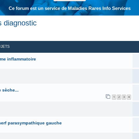
Ce forum est un service de Maladies Rares Info Services
s diagnostic
her
herche avancée
UJETS
ome inflammatoire
 sèche...
1
2
3
4
u nerf parasympathique gauche