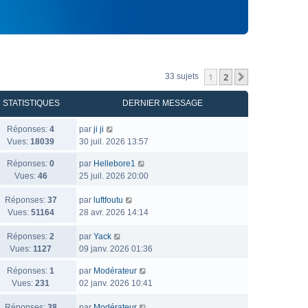
1
2
Suivant
33 sujets
STATISTIQUES
DERNIER MESSAGE
Réponses:
4
par
ji ji
Vues:
18039
30 juil. 2026 13:57
Réponses:
0
par
Hellebore1
Vues:
46
25 juil. 2026 20:00
Réponses:
37
par
luftfoutu
Vues:
51164
28 avr. 2026 14:14
Réponses:
2
par
Yack
Vues:
1127
09 janv. 2026 01:36
Réponses:
1
par
Modérateur
Vues:
231
02 janv. 2026 10:41
Réponses:
38
par
Modérateur