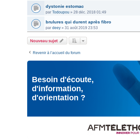
dystonie estomac
par
Todoupou
»
28 déc. 2018 01:49
brulures qui durent après fibro
par
deey
»
31 août 2019 23:53
Nouveau sujet
Revenir à l’accueil du forum
Besoin d'écoute,
d'information,
d'orientation ?