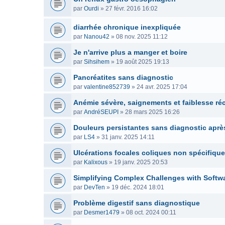
par
Ourdi
»
27 févr. 2016 16:02
diarrhée chronique inexpliquée
par
Nanou42
»
08 nov. 2025 11:12
Je n'arrive plus a manger et boire
par
Sihsihem
»
19 août 2025 19:13
Pancréatites sans diagnostic
par
valentine852739
»
24 avr. 2025 17:04
Anémie sévère, saignements et faiblesse ré
par
AndréSEUPI
»
28 mars 2025 16:26
Douleurs persistantes sans diagnostic après
par
LS4
»
31 janv. 2025 14:11
Ulcérations focales coliques non spécifiqu
par
Kalixous
»
19 janv. 2025 20:53
Simplifying Complex Challenges with Softw
par
DevTen
»
19 déc. 2024 18:01
Problème digestif sans diagnostique
par
Desmer1479
»
08 oct. 2024 00:11