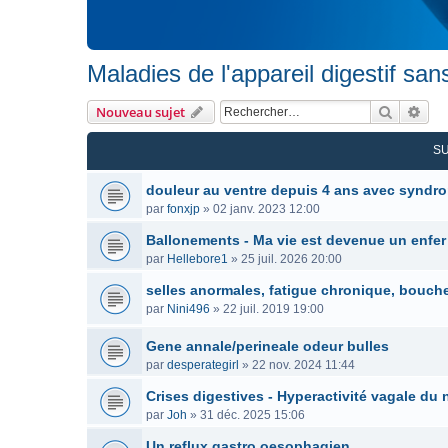
Maladies de l'appareil digestif san
Recherc
Rec
Nouveau sujet
S
douleur au ventre depuis 4 ans avec syndr
par
fonxjp
»
02 janv. 2023 12:00
Ballonements - Ma vie est devenue un enfer
par
Hellebore1
»
25 juil. 2026 20:00
selles anormales, fatigue chronique, bouche
par
Nini496
»
22 juil. 2019 19:00
Gene annale/perineale odeur bulles
par
desperategirl
»
22 nov. 2024 11:44
Crises digestives - Hyperactivité vagale d
par
Joh
»
31 déc. 2025 15:06
Un reflux gastro oesophagien