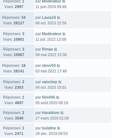
Réponses:
1
par
Modérateur
Vues:
2997
11 juin 2024 09:48
Réponses:
34
par
Laura16
Vues:
28127
06 oct. 2023 22:56
Réponses:
3
par
Modérateur
Vues:
10801
11 juil. 2022 12:08
Réponses:
3
par
Rimae
Vues:
10067
09 mai 2022 15:30
Réponses:
18
par
olivvv59
Vues:
28141
03 mai 2021 17:48
Réponses:
2
par
valochep
Vues:
2303
04 oct. 2020 15:01
Réponses:
1
par
Nini496
Vues:
4897
05 août 2020 08:19
Réponses:
2
par
Haraldson
Vues:
3549
27 mars 2020 01:00
Réponses:
1
par
Isulatine
Vues:
2471
28 déc. 2019 09:53