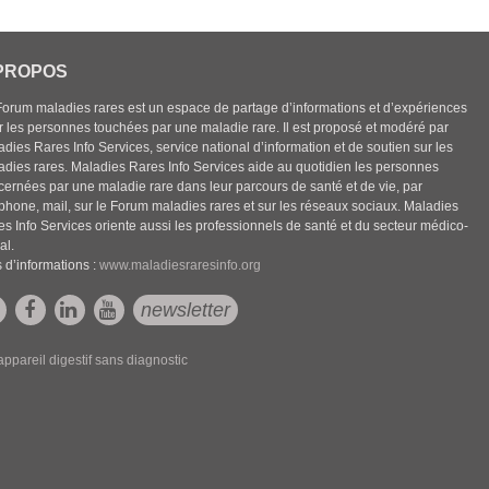
PROPOS
Forum maladies rares est un espace de partage d’informations et d’expériences
r les personnes touchées par une maladie rare. Il est proposé et modéré par
dies Rares Info Services, service national d’information et de soutien sur les
adies rares. Maladies Rares Info Services aide au quotidien les personnes
cernées par une maladie rare dans leur parcours de santé et de vie, par
éphone, mail, sur le Forum maladies rares et sur les réseaux sociaux. Maladies
es Info Services oriente aussi les professionnels de santé et du secteur médico-
al.
 d’informations :
www.maladiesraresinfo.org
newsletter
appareil digestif sans diagnostic