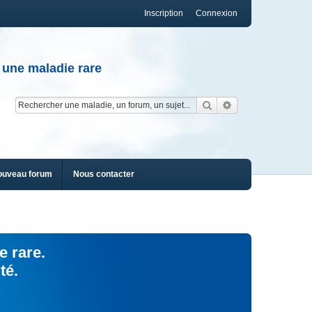
Inscription
Connexion
 une maladie rare
Rechercher
Recherche av
ouveau forum
Nous contacter
e rare.
té.