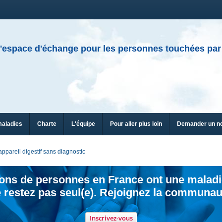
'espace d'échange pour les personnes touchées par
maladies
Charte
L'équipe
Pour aller plus loin
Demander un n
appareil digestif sans diagnostic
ions de personnes en France ont une maladi
 restez pas seul(e). Rejoignez la communau
Inscrivez-vous