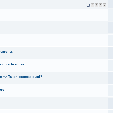
1
2
3
4
currents
 diverticulites
es => Tu en penses quoi?
are