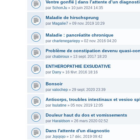
Ventre gonflé | dans l’attente d’un diagnost
par
SchonJu
»
10 juin 2024 14:35
Maladie de hirschsprung
par
Magalie7
»
09 nov. 2019 10:29
Maladie : pancréatite chronique
par
charlenegariepy
»
02 nov. 2016 04:20
Problème de constipation devenu quasi-co
par
chabiroux
»
13 sept. 2017 18:20
ENTHEROPATHIE EXSUDATIVE
par
Dany
»
16 févr. 2016 18:16
Bonsoir
par
valochep
»
29 sept. 2020 23:39
Anticorps, troubles intestinaux et vesico sp
par
Isulatine
»
05 nov. 2019 12:05
Douleur haut du dos et vomissements
par
Haraldson
»
26 mars 2020 02:52
Dans l'attente d'un diagnostic
par
Jojojojo
»
17 déc. 2019 09:42