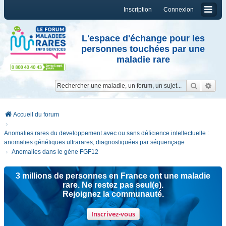
Inscription
Connexion
L'espace d'échange pour les
personnes touchées par une
maladie rare
Reche
Re
Accueil du forum
Anomalies rares du developpement avec ou sans déficience intellectuelle :
anomalies génétiques ultrarares, diagnostiquées par séquençage
Anomalies dans le gène FGF12
3 millions de personnes en France ont une maladie
rare. Ne restez pas seul(e).
Rejoignez la communauté.
Inscrivez-vous