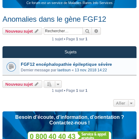
Ce forum est un service de Maladies Rares Info Services
Anomalies dans le gène FGF12
Rechercher
Recherche avancée
Nouveau sujet
1 sujet • Page
1
sur
1
Sujets
FGF12 encéphalopathie épileptique sévère
Dernier message par
laetisun
«
13 nov. 2018 14:22
Nouveau sujet
1 sujet • Page
1
sur
1
Aller
Besoin d'écoute, d'information, d'orientation ?
Contactez-nous !