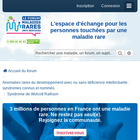
Inscription
Connexion
L'espace d'échange pour les
personnes touchées par une
maladie rare
Reche
Re
Accueil du forum
Anomalies rares du developpement avec ou sans déficience intellectuelle :
syndromes connus et nommés
Syndrome de Wolcott Rallison
3 millions de personnes en France ont une maladie
rare. Ne restez pas seul(e).
Rejoignez la communauté.
Inscrivez-vous