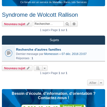
Ce forum est un service de Maladies Rares Info Services
Syndrome de Wolcott Rallison
Rechercher
Recherche avancée
Nouveau sujet
1 sujet • Page
1
sur
1
Sujets
Recherche d'autres familles
Dernier message par
Momesson
«
07 déc. 2016 23:07
Réponses :
1
Nouveau sujet
1 sujet • Page
1
sur
1
Aller
Besoin d'écoute, d'information, d'orientation ?
Contactez-nous !