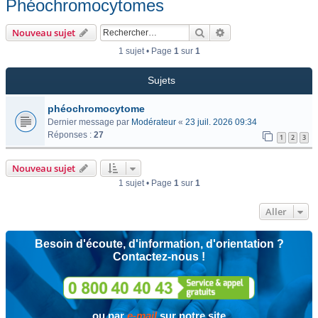
Phéochromocytomes
Rechercher
Recherche avancée
Nouveau sujet
1 sujet • Page
1
sur
1
Sujets
phéochromocytome
Dernier message par
Modérateur
«
23 juil. 2026 09:34
Réponses :
27
1
2
3
Nouveau sujet
1 sujet • Page
1
sur
1
Aller
Besoin d'écoute, d'information, d'orientation ?
Contactez-nous !
ou par
e-mail
sur notre site