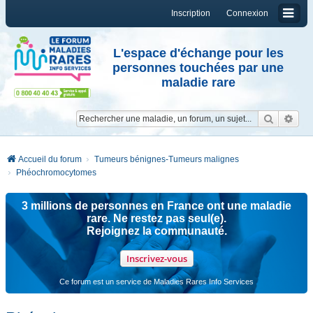
Inscription
Connexion
L'espace d'échange pour les
personnes touchées par une
maladie rare
Reche
Re
Accueil du forum
Tumeurs bénignes-Tumeurs malignes
Phéochromocytomes
3 millions de personnes en France ont une maladie
rare. Ne restez pas seul(e).
Rejoignez la communauté.
Inscrivez-vous
Ce forum est un service de Maladies Rares Info Services