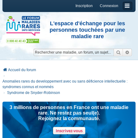
Inscription
Connexion
L'espace d'échange pour les
personnes touchées par une
maladie rare
Reche
Re
Accueil du forum
Anomalies rares du developpement avec ou sans déficience intellectuelle :
syndromes connus et nommés
Syndrome de Snyder-Robinson
3 millions de personnes en France ont une maladie
rare. Ne restez pas seul(e).
Rejoignez la communauté.
Inscrivez-vous