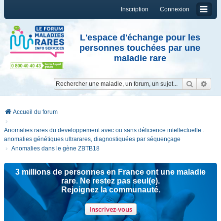
Inscription
Connexion
L'espace d'échange pour les
personnes touchées par une
maladie rare
Reche
Re
Accueil du forum
Anomalies rares du developpement avec ou sans déficience intellectuelle :
anomalies génétiques ultrarares, diagnostiquées par séquençage
Anomalies dans le gène ZBTB18
3 millions de personnes en France ont une maladie
rare. Ne restez pas seul(e).
Rejoignez la communauté.
Inscrivez-vous