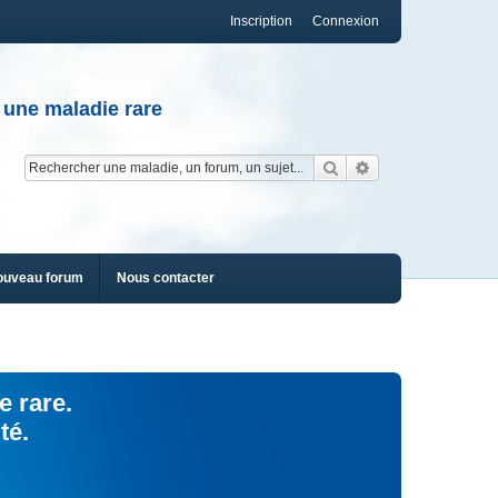
Inscription
Connexion
 une maladie rare
Rechercher
Recherche av
ouveau forum
Nous contacter
e rare.
té.