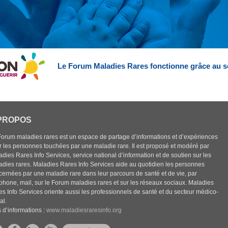
Le Forum Maladies Rares fonctionne grâce au s
PROPOS
Forum maladies rares est un espace de partage d’informations et d’expériences
r les personnes touchées par une maladie rare. Il est proposé et modéré par
dies Rares Info Services, service national d’information et de soutien sur les
adies rares. Maladies Rares Info Services aide au quotidien les personnes
cernées par une maladie rare dans leur parcours de santé et de vie, par
éphone, mail, sur le Forum maladies rares et sur les réseaux sociaux. Maladies
es Info Services oriente aussi les professionnels de santé et du secteur médico-
al.
 d’informations :
www.maladiesraresinfo.org