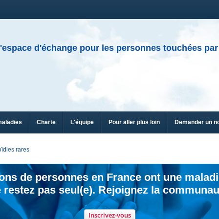
'espace d'échange pour les personnes touchées par
maladies
Charte
L'équipe
Pour aller plus loin
Demander un n
ïdies rares
ions de personnes en France ont une maladi
 restez pas seul(e). Rejoignez la communau
Inscrivez-vous