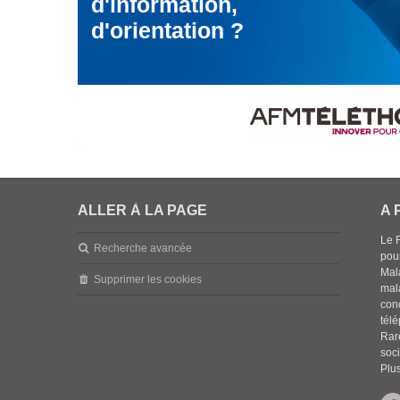
d'information,
d'orientation ?
ALLER À LA PAGE
A 
Le 
Recherche avancée
pou
Mala
Supprimer les cookies
mal
con
tél
Rar
soci
Plus