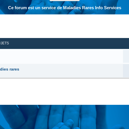
Ce forum est un service de Maladies Rares Info Services
her
herche avancée
UJETS
dies rares