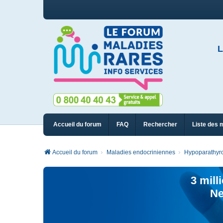
L
Accueil du forum
FAQ
Rechercher
Liste des 
Accueil du forum
Maladies endocriniennes
Hypoparathyro
3 mill
Ne