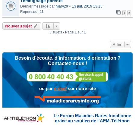
Témoignage parents
Dernier message par
Mary29
«
13 juil. 2019 13:15
Réponses :
11
1
2
Nouveau sujet
5 sujets • Page
1
sur
1
Aller
Besoin d'écoute, d'information, d'orientation ?
Contactez-nous !
ou par
e-mail
sur notre site
Le Forum Maladies Rares fonctionne
grâce au soutien de l'AFM-Téléthon