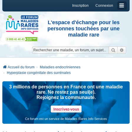
Inscription
Connexion
L'espace d'échange pour les
personnes touchées par une
maladie rare
Reche
Re
Accueil du forum
Maladies endocriniennes
Hyperplasie congénitale des surrénales
3 millions de personnes en France ont une maladie
rare. Ne restez pas seul(e).
Rejoignez la communauté.
Inscrivez-vous
Ce forum est un service de Maladies Rares Info Services