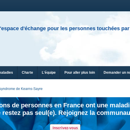
'espace d'échange pour les personnes touchées par
maladies
Charte
L'équipe
Pour aller plus loin
Demander un n
syndrome de Kearns-Sayre
ions de personnes en France ont une maladi
 restez pas seul(e). Rejoignez la communau
Inscrivez-vous