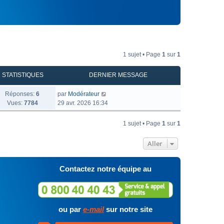
1 sujet • Page
1
sur
1
STATISTIQUES
DERNIER MESSAGE
Réponses:
6
par
Modérateur
Vues:
7784
29 avr. 2026 16:34
1 sujet • Page
1
sur
1
Aller
Contactez notre équipe au
ou par
e-mail
sur notre site