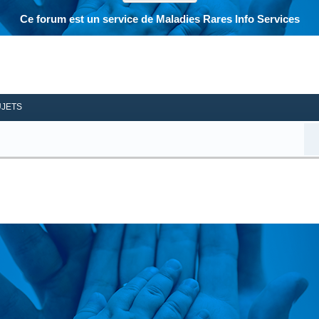
Ce forum est un service de Maladies Rares Info Services
her
herche avancée
UJETS