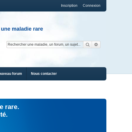
Inscription
Connexion
 une maladie rare
Rechercher
Recherche av
ouveau forum
Nous contacter
e rare.
té.