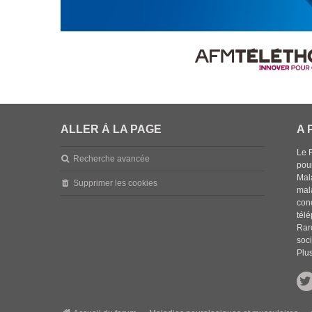
ALLER À LA PAGE
A 
Le 
Recherche avancée
pou
Mala
Supprimer les cookies
mal
con
tél
Rar
soci
Plus