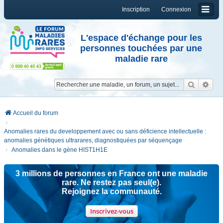
Inscription
Connexion
L'espace d'échange pour les
personnes touchées par une
maladie rare
Reche
Re
Accueil du forum
Anomalies rares du developpement avec ou sans déficience intellectuelle :
anomalies génétiques ultrarares, diagnostiquées par séquençage
Anomalies dans le gène HIST1H1E
3 millions de personnes en France ont une maladie
rare. Ne restez pas seul(e).
Rejoignez la communauté.
Inscrivez-vous