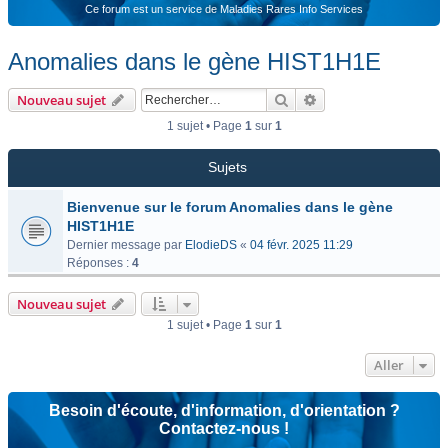
Ce forum est un service de Maladies Rares Info Services
Anomalies dans le gène HIST1H1E
Rechercher
Recherche avancée
Nouveau sujet
1 sujet • Page
1
sur
1
Sujets
Bienvenue sur le forum Anomalies dans le gène
HIST1H1E
Dernier message par
ElodieDS
«
04 févr. 2025 11:29
Réponses :
4
Nouveau sujet
1 sujet • Page
1
sur
1
Aller
Besoin d'écoute, d'information, d'orientation ?
Contactez-nous !