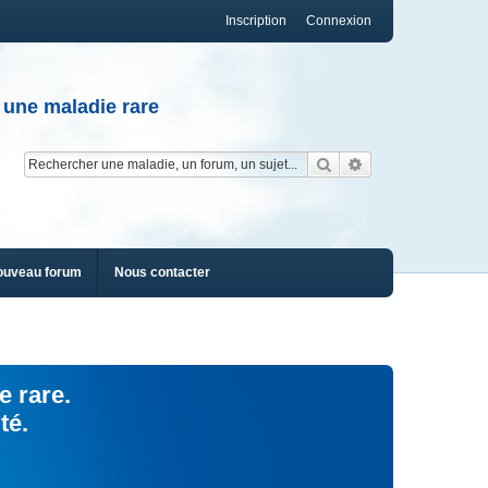
Inscription
Connexion
 une maladie rare
Rechercher
Recherche av
ouveau forum
Nous contacter
e rare.
té.