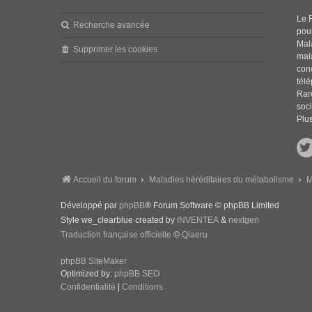
Le 
Recherche avancée
pou
Mala
Supprimer les cookies
mal
con
tél
Rar
soci
Plus
Accueil du forum
Maladies héréditaires du métabolisme
M
Développé par
phpBB
® Forum Software © phpBB Limited
Style we_clearblue created by
INVENTEA
&
nextgen
Traduction française officielle
©
Qiaeru
phpBB SiteMaker
Optimized by:
phpBB SEO
Confidentialité
|
Conditions