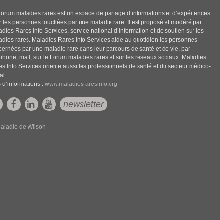
Forum maladies rares est un espace de partage d’informations et d’expériences
r les personnes touchées par une maladie rare. Il est proposé et modéré par
dies Rares Info Services, service national d’information et de soutien sur les
adies rares. Maladies Rares Info Services aide au quotidien les personnes
cernées par une maladie rare dans leur parcours de santé et de vie, par
éphone, mail, sur le Forum maladies rares et sur les réseaux sociaux. Maladies
es Info Services oriente aussi les professionnels de santé et du secteur médico-
al.
 d’informations :
www.maladiesraresinfo.org
newsletter
aladie de Wilson