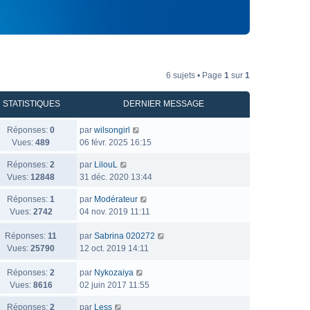
6 sujets • Page
1
sur
1
STATISTIQUES
DERNIER MESSAGE
Réponses:
0
par
wilsongirl
Vues:
489
06 févr. 2025 16:15
Réponses:
2
par
LilouL
Vues:
12848
31 déc. 2020 13:44
Réponses:
1
par
Modérateur
Vues:
2742
04 nov. 2019 11:11
Réponses:
11
par
Sabrina 020272
Vues:
25790
12 oct. 2019 14:11
Réponses:
2
par
Nykozaiya
Vues:
8616
02 juin 2017 11:55
Réponses:
2
par
Less