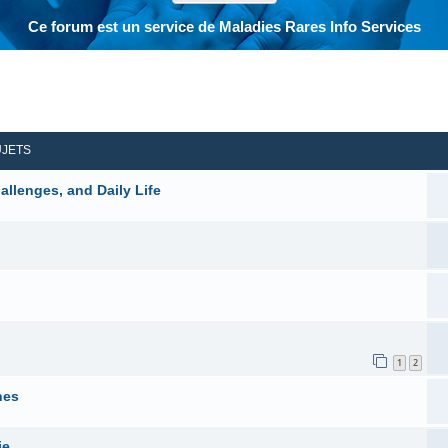
Ce forum est un service de Maladies Rares Info Services
her
herche avancée
UJETS
allenges, and Daily Life
1
2
nes
ie