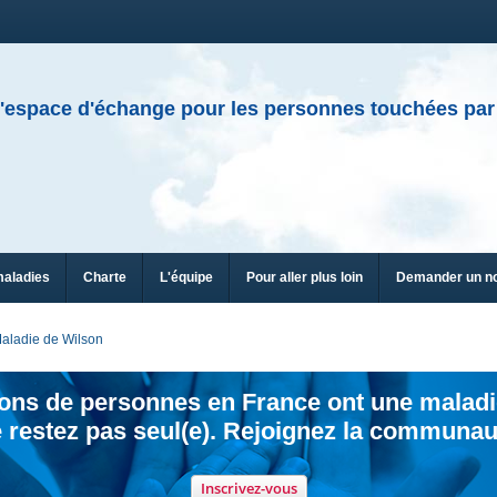
'espace d'échange pour les personnes touchées par
maladies
Charte
L'équipe
Pour aller plus loin
Demander un n
aladie de Wilson
ions de personnes en France ont une maladi
 restez pas seul(e). Rejoignez la communau
Inscrivez-vous