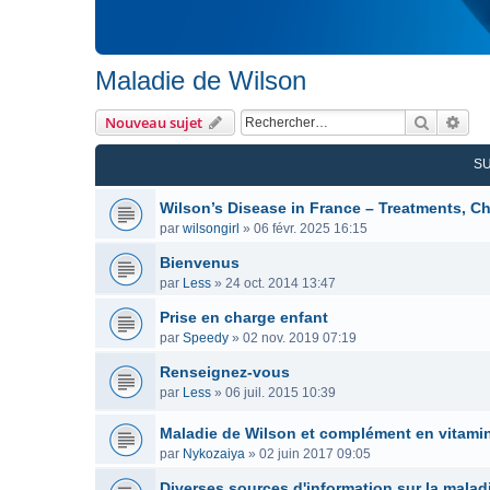
Maladie de Wilson
Recherc
Rec
Nouveau sujet
S
Wilson’s Disease in France – Treatments, Ch
par
wilsongirl
»
06 févr. 2025 16:15
Bienvenus
par
Less
»
24 oct. 2014 13:47
Prise en charge enfant
par
Speedy
»
02 nov. 2019 07:19
Renseignez-vous
par
Less
»
06 juil. 2015 10:39
Maladie de Wilson et complément en vitami
par
Nykozaiya
»
02 juin 2017 09:05
Diverses sources d'information sur la malad