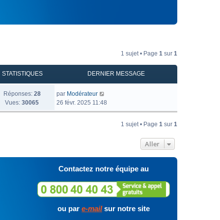
1 sujet • Page
1
sur
1
STATISTIQUES
DERNIER MESSAGE
Réponses:
28
par
Modérateur
Vues:
30065
26 févr. 2025 11:48
1 sujet • Page
1
sur
1
Aller
Contactez notre équipe au
ou par
e-mail
sur notre site