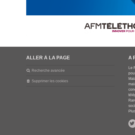
ALLER À LA PAGE
A 
Le 
Recherche avancée
pou
Mala
Supprimer les cookies
mal
con
tél
Rar
soci
Plus