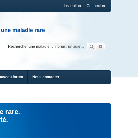
Inscription
Connexion
 une maladie rare
Rechercher
Recherche av
ouveau forum
Nous contacter
e rare.
té.