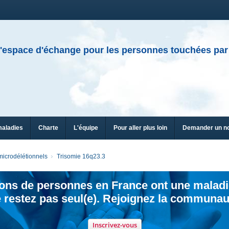
'espace d'échange pour les personnes touchées par
maladies
Charte
L'équipe
Pour aller plus loin
Demander un n
icrodélétionnels
Trisomie 16q23.3
ions de personnes en France ont une maladi
 restez pas seul(e). Rejoignez la communau
Inscrivez-vous