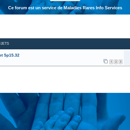
Ce forum est un service de Maladies Rares Info Services
her
herche avancée
UJETS
et 5p15.32
1
2
3