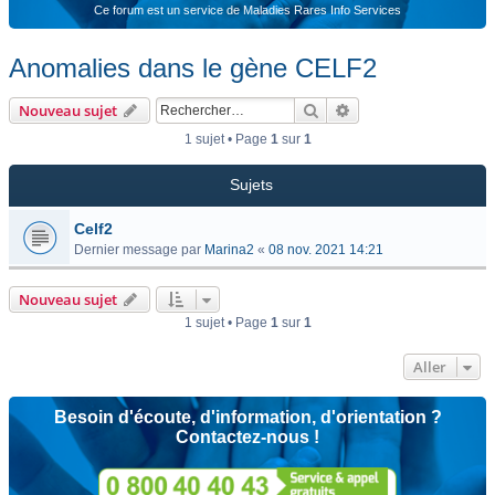
Ce forum est un service de Maladies Rares Info Services
Anomalies dans le gène CELF2
Rechercher
Recherche avancée
Nouveau sujet
1 sujet • Page
1
sur
1
Sujets
Celf2
Dernier message par
Marina2
«
08 nov. 2021 14:21
Nouveau sujet
1 sujet • Page
1
sur
1
Aller
Besoin d'écoute, d'information, d'orientation ?
Contactez-nous !