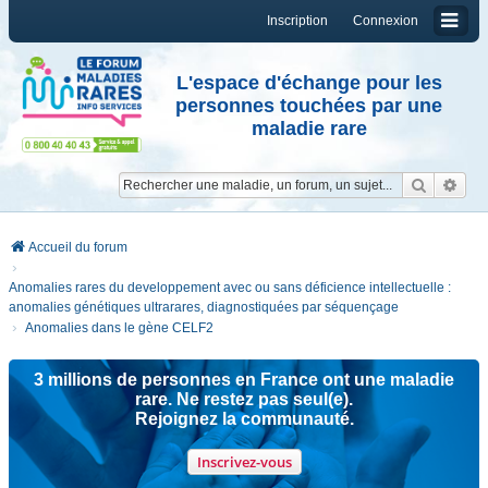
Inscription
Connexion
L'espace d'échange pour les
personnes touchées par une
maladie rare
Reche
Re
Accueil du forum
Anomalies rares du developpement avec ou sans déficience intellectuelle :
anomalies génétiques ultrarares, diagnostiquées par séquençage
Anomalies dans le gène CELF2
3 millions de personnes en France ont une maladie
rare. Ne restez pas seul(e).
Rejoignez la communauté.
Inscrivez-vous