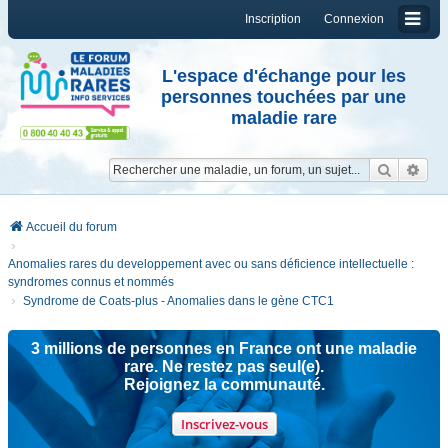
Inscription
Connexion
L'espace d'échange pour les
personnes touchées par une
maladie rare
Reche
Re
Accueil du forum
Anomalies rares du developpement avec ou sans déficience intellectuelle :
syndromes connus et nommés
Syndrome de Coats-plus - Anomalies dans le gène CTC1
3 millions de personnes en France ont une maladie
rare. Ne restez pas seul(e).
Rejoignez la communauté.
Inscrivez-vous