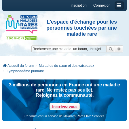
Inscription
Connexion
L'espace d'échange pour les
personnes touchées par une
maladie rare
Reche
Re
Accueil du forum
Maladies du cœur et des vaisseaux
Lymphoedème primaire
3 millions de personnes en France ont une maladie
rare. Ne restez pas seul(e).
Rejoignez la communauté.
Inscrivez-vous
Ce forum est un service de Maladies Rares Info Services