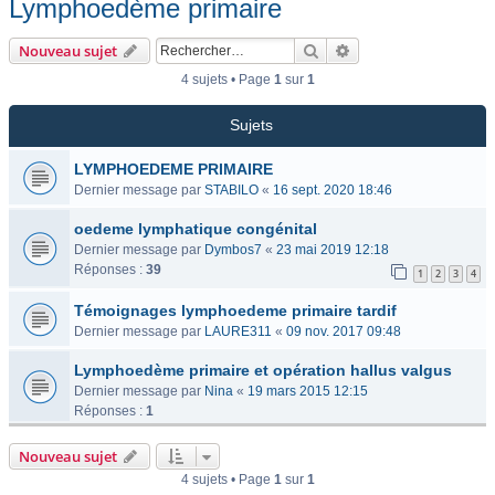
Lymphoedème primaire
Rechercher
Recherche avancée
Nouveau sujet
4 sujets • Page
1
sur
1
Sujets
LYMPHOEDEME PRIMAIRE
Dernier message par
STABILO
«
16 sept. 2020 18:46
oedeme lymphatique congénital
Dernier message par
Dymbos7
«
23 mai 2019 12:18
Réponses :
39
1
2
3
4
Témoignages lymphoedeme primaire tardif
Dernier message par
LAURE311
«
09 nov. 2017 09:48
Lymphoedème primaire et opération hallus valgus
Dernier message par
Nina
«
19 mars 2015 12:15
Réponses :
1
Nouveau sujet
4 sujets • Page
1
sur
1