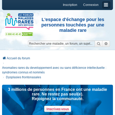
Inscription
Connexion
L'espace d'échange pour les
personnes touchées par une
maladie rare
Reche
Re
Accueil du forum
Anomalies rares du developpement avec ou sans déficience intellectuelle :
syndromes connus et nommés
Dysplasies frontonasales
3 millions de personnes en France ont une maladie
rare. Ne restez pas seul(e).
Rejoignez la communauté.
Inscrivez-vous