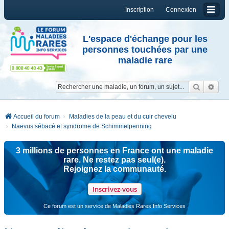
Inscription
Connexion
L'espace d'échange pour les
personnes touchées par une
maladie rare
Reche
Re
Accueil du forum
Maladies de la peau et du cuir chevelu
Naevus sébacé et syndrome de Schimmelpenning
3 millions de personnes en France ont une maladie
rare. Ne restez pas seul(e).
Rejoignez la communauté.
Inscrivez-vous
Ce forum est un service de Maladies Rares Info Services