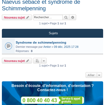
Naevus sébacé et syndrome de
Schimmelpenning
Rechercher
Recherche avancée
Nouveau sujet
1 sujet • Page
1
sur
1
Sujets
Syndrome de schimmelpenning
Dernier message par
Amlor
«
09 déc. 2025 17:28
Réponses :
8
Nouveau sujet
1 sujet • Page
1
sur
1
Aller
Besoin d'écoute, d'information, d'orientation ?
Contactez-nous !