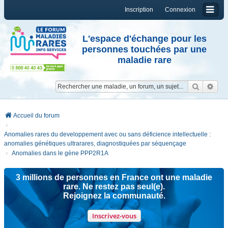
Inscription
Connexion
L'espace d'échange pour les
personnes touchées par une
maladie rare
Reche
Re
Accueil du forum
Anomalies rares du developpement avec ou sans déficience intellectuelle :
anomalies génétiques ultrarares, diagnostiquées par séquençage
Anomalies dans le gène PPP2R1A
3 millions de personnes en France ont une maladie
rare. Ne restez pas seul(e).
Rejoignez la communauté.
Inscrivez-vous