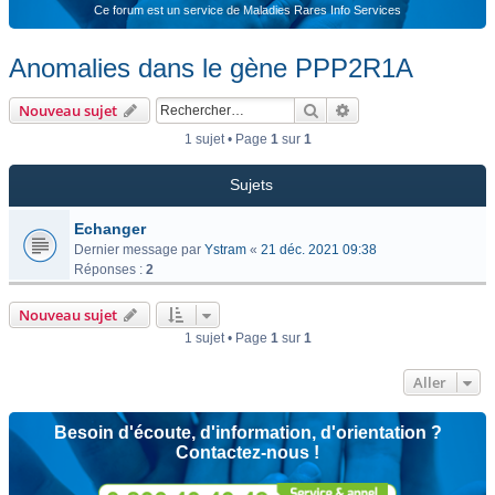
Ce forum est un service de Maladies Rares Info Services
Anomalies dans le gène PPP2R1A
Rechercher
Recherche avancée
Nouveau sujet
1 sujet • Page
1
sur
1
Sujets
Echanger
Dernier message par
Ystram
«
21 déc. 2021 09:38
Réponses :
2
Nouveau sujet
1 sujet • Page
1
sur
1
Aller
Besoin d'écoute, d'information, d'orientation ?
Contactez-nous !