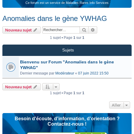
Ce forum est un service de Maladies Rares Info Services
Anomalies dans le gène YWHAG
Rechercher
Recherche avancée
Nouveau sujet
1 sujet • Page
1
sur
1
Sujets
Bienvenu sur Forum "Anomalies dans le gène
YWHAG"
Dernier message par
Modérateur
«
07 juin 2022 15:50
Nouveau sujet
1 sujet • Page
1
sur
1
Aller
Besoin d'écoute, d'information, d'orientation ?
Contactez-nous !