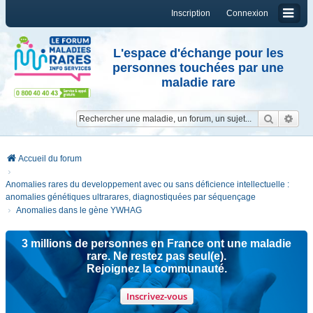
Inscription
Connexion
L'espace d'échange pour les
personnes touchées par une
maladie rare
Reche
Re
Accueil du forum
Anomalies rares du developpement avec ou sans déficience intellectuelle :
anomalies génétiques ultrarares, diagnostiquées par séquençage
Anomalies dans le gène YWHAG
3 millions de personnes en France ont une maladie
rare. Ne restez pas seul(e).
Rejoignez la communauté.
Inscrivez-vous