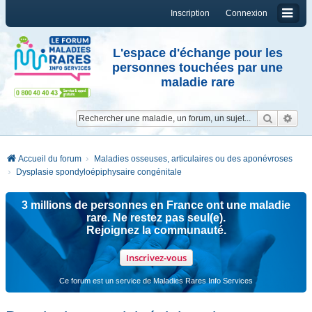
Inscription
Connexion
L'espace d'échange pour les
personnes touchées par une
maladie rare
Reche
Re
Accueil du forum
Maladies osseuses, articulaires ou des aponévroses
Dysplasie spondyloépiphysaire congénitale
3 millions de personnes en France ont une maladie
rare. Ne restez pas seul(e).
Rejoignez la communauté.
Inscrivez-vous
Ce forum est un service de Maladies Rares Info Services