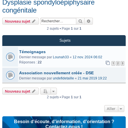
Dysplasie spondyloépiphysaire
congénitale
Rechercher
Recherche avancée
Nouveau sujet
2 sujets • Page
1
sur
1
Sujets
Témoignages
Dernier message par
Lounah33
«
12 nov. 2024 06:02
Réponses :
22
1
2
3
Association nouvellement créée - DSE
Dernier message par
undefidetaille
«
21 mai 2019 19:22
Nouveau sujet
2 sujets • Page
1
sur
1
Aller
Besoin d'écoute, d'information, d'orientation ?
Contactez-nous !