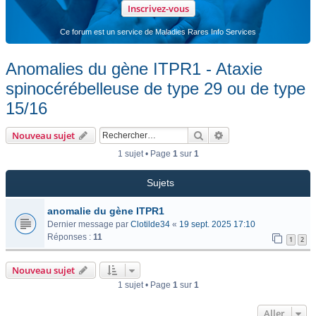
Inscrivez-vous
Ce forum est un service de Maladies Rares Info Services
Anomalies du gène ITPR1 - Ataxie
spinocérébelleuse de type 29 ou de type
15/16
Rechercher
Recherche avancée
Nouveau sujet
1 sujet • Page
1
sur
1
Sujets
anomalie du gène ITPR1
Dernier message par
Clotilde34
«
19 sept. 2025 17:10
Réponses :
11
1
2
Nouveau sujet
1 sujet • Page
1
sur
1
Aller