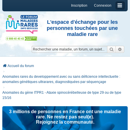
Inscription
Connexion
L'espace d'échange pour les
personnes touchées par une
maladie rare
Reche
Re
Accueil du forum
Anomalies rares du developpement avec ou sans déficience intellectuelle :
anomalies génétiques ultrarares, diagnostiquées par séquençage
Anomalies du gène ITPR1 - Ataxie spinocérébelleuse de type 29 ou de type
15/16
3 millions de personnes en France ont une maladie
rare. Ne restez pas seul(e).
Rejoignez la communauté.