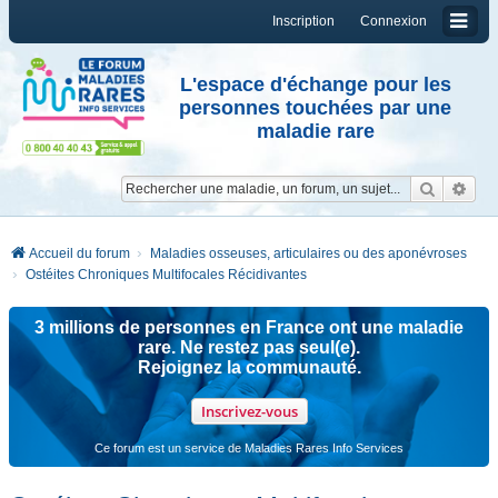
Inscription
Connexion
L'espace d'échange pour les
personnes touchées par une
maladie rare
Reche
Re
Accueil du forum
Maladies osseuses, articulaires ou des aponévroses
Ostéites Chroniques Multifocales Récidivantes
3 millions de personnes en France ont une maladie
rare. Ne restez pas seul(e).
Rejoignez la communauté.
Inscrivez-vous
Ce forum est un service de Maladies Rares Info Services