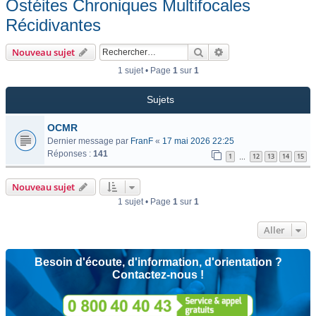
Ostéites Chroniques Multifocales
Récidivantes
Rechercher
Recherche avancée
Nouveau sujet
1 sujet • Page
1
sur
1
Sujets
OCMR
Dernier message par
FranF
«
17 mai 2026 22:25
Réponses :
141
1
12
13
14
15
…
Nouveau sujet
1 sujet • Page
1
sur
1
Aller
Besoin d'écoute, d'information, d'orientation ?
Contactez-nous !