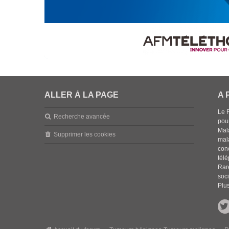
ALLER À LA PAGE
A 
Le 
Recherche avancée
pou
Mala
Supprimer les cookies
mal
con
tél
Rar
soci
Plus