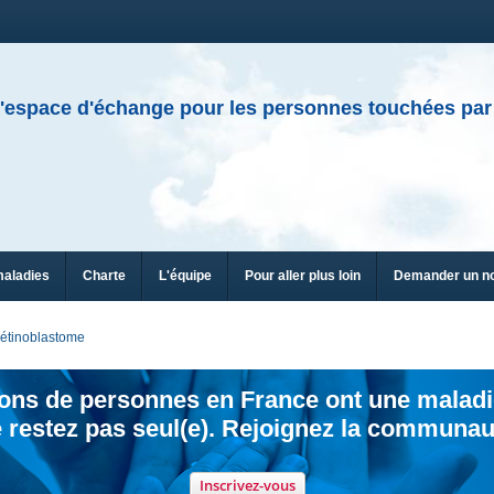
'espace d'échange pour les personnes touchées par
maladies
Charte
L'équipe
Pour aller plus loin
Demander un n
étinoblastome
ions de personnes en France ont une maladi
 restez pas seul(e). Rejoignez la communau
Inscrivez-vous