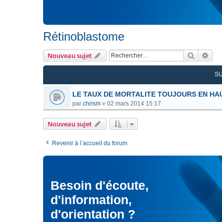
Rétinoblastome
Recherc
Rec
Nouveau sujet
S
LE TAUX DE MORTALITE TOUJOURS EN HA
par
chrism
»
02 mars 2014 15:17
Nouveau sujet
Revenir à l’accueil du forum
Besoin d'écoute,
d'information,
d'orientation ?