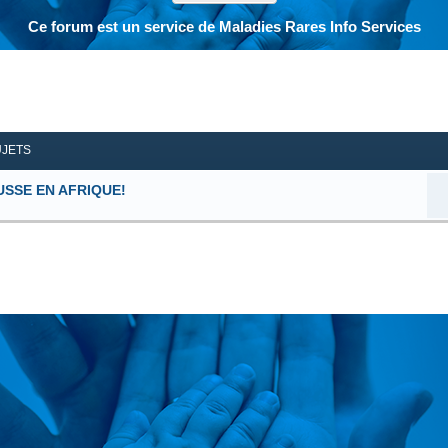
Ce forum est un service de Maladies Rares Info Services
her
herche avancée
UJETS
USSE EN AFRIQUE!