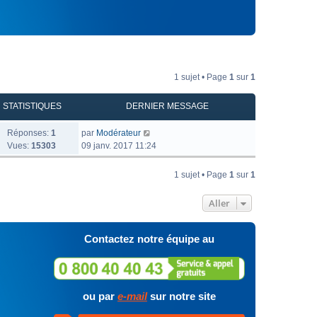
1 sujet • Page
1
sur
1
STATISTIQUES
DERNIER MESSAGE
Réponses:
1
par
Modérateur
Vues:
15303
09 janv. 2017 11:24
1 sujet • Page
1
sur
1
Aller
Contactez notre équipe au
ou par
e-mail
sur notre site