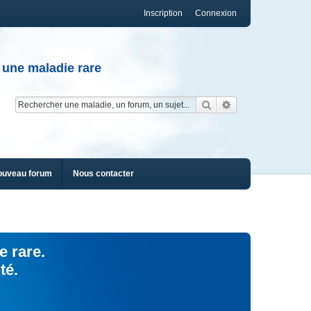
Inscription
Connexion
 une maladie rare
Rechercher
Recherche av
ouveau forum
Nous contacter
e rare.
té.