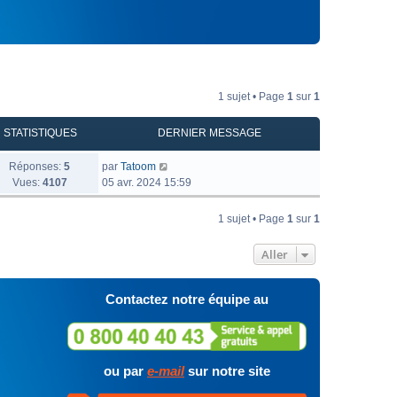
1 sujet • Page
1
sur
1
STATISTIQUES
DERNIER MESSAGE
Réponses:
5
par
Tatoom
Vues:
4107
05 avr. 2024 15:59
1 sujet • Page
1
sur
1
Aller
Contactez notre équipe au
ou par
e-mail
sur notre site