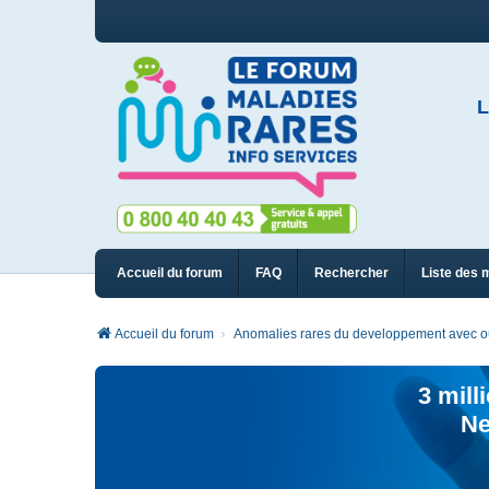
L
Accueil du forum
FAQ
Rechercher
Liste des 
Accueil du forum
Anomalies rares du developpement avec ou 
3 mill
Ne