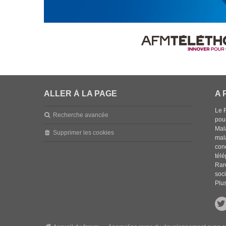
ALLER À LA PAGE
A 
Le 
Recherche avancée
pou
Mala
Supprimer les cookies
mal
con
tél
Rar
soci
Plus