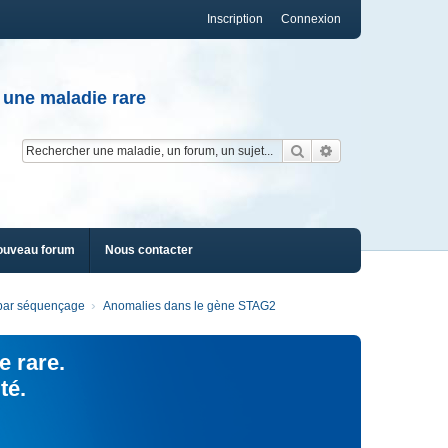
Inscription
Connexion
 une maladie rare
Rechercher
Recherche av
ouveau forum
Nous contacter
s par séquençage
Anomalies dans le gène STAG2
e rare.
té.