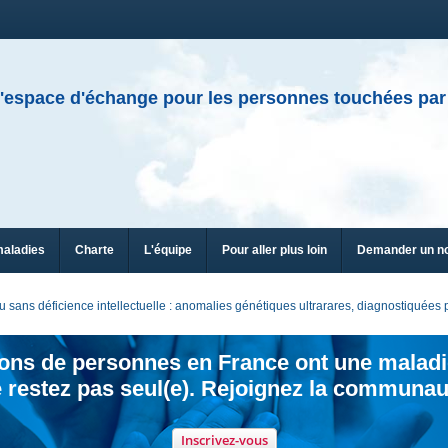
'espace d'échange pour les personnes touchées par
maladies
Charte
L'équipe
Pour aller plus loin
Demander un n
sans déficience intellectuelle : anomalies génétiques ultrarares, diagnostiquée
ions de personnes en France ont une maladi
 restez pas seul(e). Rejoignez la communau
Inscrivez-vous