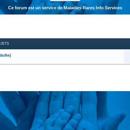
Ce forum est un service de Maladies Rares Info Services
her
herche avancée
UJETS
dulte)