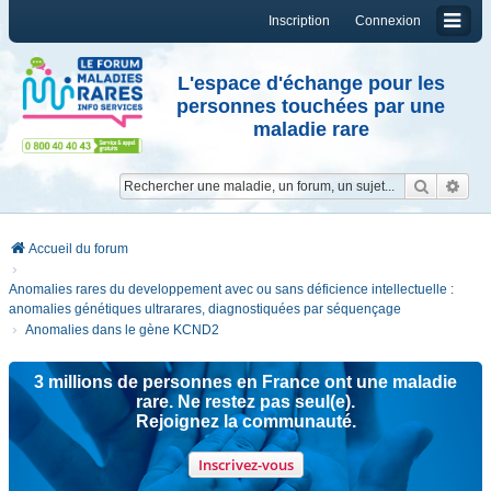
Inscription
Connexion
L'espace d'échange pour les
personnes touchées par une
maladie rare
Reche
Re
Accueil du forum
Anomalies rares du developpement avec ou sans déficience intellectuelle :
anomalies génétiques ultrarares, diagnostiquées par séquençage
Anomalies dans le gène KCND2
3 millions de personnes en France ont une maladie
rare. Ne restez pas seul(e).
Rejoignez la communauté.
Inscrivez-vous