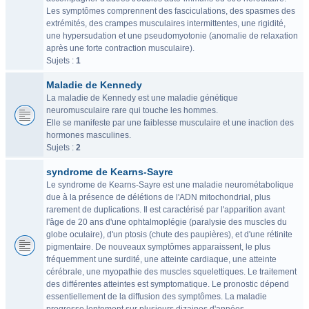
Les symptômes comprennent des fasciculations, des spasmes des
extrémités, des crampes musculaires intermittentes, une rigidité,
une hypersudation et une pseudomyotonie (anomalie de relaxation
après une forte contraction musculaire).
Sujets :
1
Maladie de Kennedy
La maladie de Kennedy est une maladie génétique
neuromusculaire rare qui touche les hommes.
Elle se manifeste par une faiblesse musculaire et une inaction des
hormones masculines.
Sujets :
2
syndrome de Kearns-Sayre
Le syndrome de Kearns-Sayre est une maladie neurométabolique
due à la présence de délétions de l'ADN mitochondrial, plus
rarement de duplications. Il est caractérisé par l'apparition avant
l'âge de 20 ans d'une ophtalmoplégie (paralysie des muscles du
globe oculaire), d'un ptosis (chute des paupières), et d'une rétinite
pigmentaire. De nouveaux symptômes apparaissent, le plus
fréquemment une surdité, une atteinte cardiaque, une atteinte
cérébrale, une myopathie des muscles squelettiques. Le traitement
des différentes atteintes est symptomatique. Le pronostic dépend
essentiellement de la diffusion des symptômes. La maladie