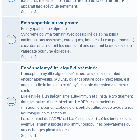
paupières (ptosis) et de la gorge (trouble de la déglutition ). Elle
apparait tard et évolue lentement.
Sujets :
3
Embryopathie au valproate
Embryopathie au valproate :
Syndrome polymalformatif avec possibilité de spina bifida,
malformations osseuses, cardiaques, troubles du comportement…)
chez des enfants dont les mères ont pris pendant la grossesse du
valproate pour une épilepsie.
Sujets :
2
Encéphalomyélite aiguë disséminée
L’encéphalomyélite aiguë disséminée, acute disseminated
encephalomyelitis, (ADEM), ou encéphalite post-infectieuse, est
une maladie inflammatoire démyélinisante du système nerveux
central.
Elle est liée à un mécanisme auto-immun et s’installe typiquement
dans les suites d’une infection . L’ADEM est caractérisée
cliniquement par un tableau d’encéphalopathie aiguë avec signes
neurologiques multifocaux.
Le traitement de l’ADEM est basé sur les corticoïdes fortes doses,
éventuellement associés aux immunoglobulines polyvalentes ou
aux échanges plasmatiques.
Sujets :
1