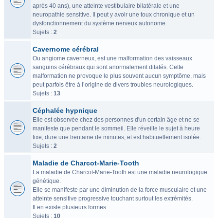
après 40 ans), une atteinte vestibulaire bilatérale et une
neuropathie sensitive. Il peut y avoir une toux chronique et un
dysfonctionnement du système nerveux autonome.
Sujets :
2
Cavernome cérébral
Ou angiome caverneux, est une malformation des vaisseaux
sanguins cérébraux qui sont anormalement dilatés. Cette
malformation ne provoque le plus souvent aucun symptôme, mais
peut parfois être à l’origine de divers troubles neurologiques.
Sujets :
13
Céphalée hypnique
Elle est observée chez des personnes d'un certain âge et ne se
manifeste que pendant le sommeil. Elle réveille le sujet à heure
fixe, dure une trentaine de minutes, et est habituellement isolée.
Sujets :
2
Maladie de Charcot-Marie-Tooth
La maladie de Charcot-Marie-Tooth est une maladie neurologique
génétique.
Elle se manifeste par une diminution de la force musculaire et une
atteinte sensitive progressive touchant surtout les extrémités.
Il en existe plusieurs formes.
Sujets :
10