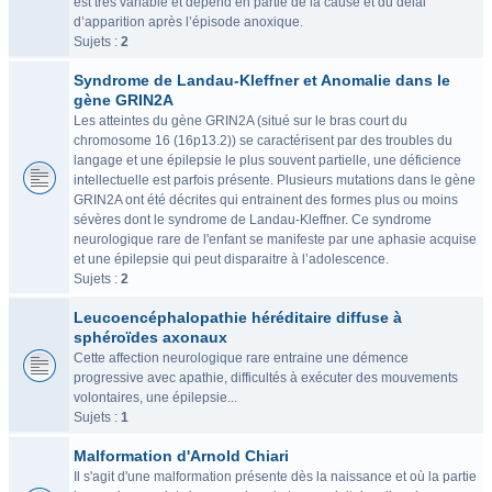
est très variable et dépend en partie de la cause et du délai
d’apparition après l’épisode anoxique.
Sujets :
2
Syndrome de Landau-Kleffner et Anomalie dans le
gène GRIN2A
Les atteintes du gène GRIN2A (situé sur le bras court du
chromosome 16 (16p13.2)) se caractérisent par des troubles du
langage et une épilepsie le plus souvent partielle, une déficience
intellectuelle est parfois présente. Plusieurs mutations dans le gène
GRIN2A ont été décrites qui entrainent des formes plus ou moins
sévères dont le syndrome de Landau-Kleffner. Ce syndrome
neurologique rare de l'enfant se manifeste par une aphasie acquise
et une épilepsie qui peut disparaitre à l’adolescence.
Sujets :
2
Leucoencéphalopathie héréditaire diffuse à
sphéroïdes axonaux
Cette affection neurologique rare entraine une démence
progressive avec apathie, difficultés à exécuter des mouvements
volontaires, une épilepsie...
Sujets :
1
Malformation d'Arnold Chiari
Il s'agit d'une malformation présente dès la naissance et où la partie