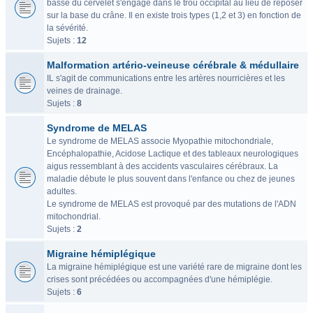
basse du cervelet s'engage dans le trou occipital au lieu de reposer
sur la base du crâne. Il en existe trois types (1,2 et 3) en fonction de
la sévérité.
Sujets :
12
Malformation artério-veineuse cérébrale & médullaire
IL s'agit de communications entre les artères nourricières et les
veines de drainage.
Sujets :
8
Syndrome de MELAS
Le syndrome de MELAS associe Myopathie mitochondriale,
Encéphalopathie, Acidose Lactique et des tableaux neurologiques
aigus ressemblant à des accidents vasculaires cérébraux. La
maladie débute le plus souvent dans l'enfance ou chez de jeunes
adultes.
Le syndrome de MELAS est provoqué par des mutations de l'ADN
mitochondrial.
Sujets :
2
Migraine hémiplégique
La migraine hémiplégique est une variété rare de migraine dont les
crises sont précédées ou accompagnées d'une hémiplégie.
Sujets :
6