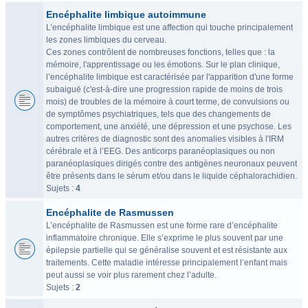
Encéphalite limbique autoimmune
L’encéphalite limbique est une affection qui touche principalement
les zones limbiques du cerveau.
Ces zones contrôlent de nombreuses fonctions, telles que : la
mémoire, l'apprentissage ou les émotions. Sur le plan clinique,
l’encéphalite limbique est caractérisée par l'apparition d'une forme
subaiguë (c'est-à-dire une progression rapide de moins de trois
mois) de troubles de la mémoire à court terme, de convulsions ou
de symptômes psychiatriques, tels que des changements de
comportement, une anxiété, une dépression et une psychose. Les
autres critères de diagnostic sont des anomalies visibles à l'IRM
cérébrale et à l’EEG. Des anticorps paranéoplasiques ou non
paranéoplasiques dirigés contre des antigènes neuronaux peuvent
être présents dans le sérum et/ou dans le liquide céphalorachidien.
Sujets :
4
Encéphalite de Rasmussen
L’encéphalite de Rasmussen est une forme rare d’encéphalite
inflammatoire chronique. Elle s’exprime le plus souvent par une
épilepsie partielle qui se généralise souvent et est résistante aux
traitements. Cette maladie intéresse principalement l’enfant mais
peut aussi se voir plus rarement chez l’adulte.
Sujets :
2