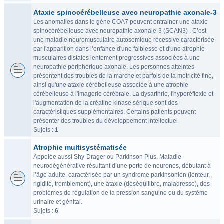
Ataxie spinocérébelleuse avec neuropathie axonale-3
Les anomalies dans le gène COA7 peuvent entrainer une ataxie
spinocérébelleuse avec neuropathie axonale-3 (SCAN3) . C’est
une maladie neuromusculaire autosomique récessive caractérisée
par l'apparition dans l’enfance d'une faiblesse et d'une atrophie
musculaires distales lentement progressives associées à une
neuropathie périphérique axonale. Les personnes atteintes
présentent des troubles de la marche et parfois de la motricité fine,
ainsi qu'une ataxie cérébelleuse associée à une atrophie
cérébelleuse à l'imagerie cérébrale. La dysarthrie, l'hyporéflexie et
l'augmentation de la créatine kinase sérique sont des
caractéristiques supplémentaires. Certains patients peuvent
présenter des troubles du développement intellectuel
Sujets :
1
Atrophie multisystématisée
Appelée aussi Shy-Drager ou Parkinson Plus. Maladie
neurodégénérative résultant d’une perte de neurones, débutant à
l’âge adulte, caractérisée par un syndrome parkinsonien (lenteur,
rigidité, tremblement), une ataxie (déséquilibre, maladresse), des
problèmes de régulation de la pression sanguine ou du système
urinaire et génital.
Sujets :
6