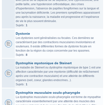
avec perte de la capacité de se déplacer, une cyphoscoliose, une
petite taille, une hypotension orthostatique, des crises
d'hypertension, l'absence de papilles fongiformes sur la langue et
une lacrymation déficiente. Les premiers symptômes apparaissent
peu après la naissance, la maladie est progressive et l’espérance
de vie le plus souvent diminuée.
Sujets :
1
Dystonie
Les dystonies sont généralisées ou focales. Ces dernières se
caractérisent par des contractions musculaires involontaires et
soutenues. Il existe différentes formes de dystonie focale en
fonction de la région du corps concernée par les spasmes.
Sujets :
8
Dystrophie myotonique de Steinert
La maladie de Steinert ou dystrophie myotonique de type 1 est une
affection caractérisée par une myotonie (difficulté de relâchement
après une contraction musculaire) et une atteinte de différents
organes (oeil, coeur, glandes endocrines...).
Sujets :
1
Dystrophie musculaire oculo-pharyngée
La dystrophie musculaire oculo-pharyngée est forme de myopathie
caractérisée essentiellement par une atteinte des muscles des