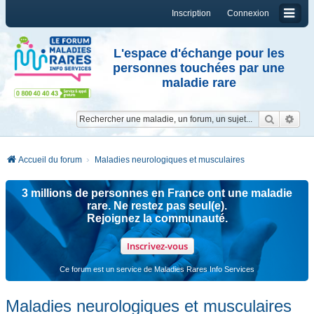
Inscription
Connexion
L'espace d'échange pour les
personnes touchées par une
maladie rare
Reche
Re
Accueil du forum
Maladies neurologiques et musculaires
3 millions de personnes en France ont une maladie
rare. Ne restez pas seul(e).
Rejoignez la communauté.
Inscrivez-vous
Ce forum est un service de Maladies Rares Info Services
Maladies neurologiques et musculaires