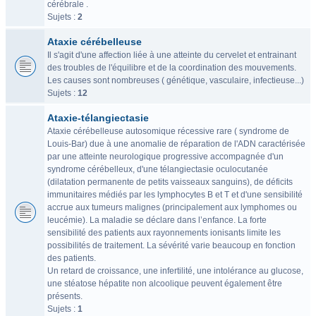
cérébrale .
Sujets :
2
Ataxie cérébelleuse
Il s'agit d'une affection liée à une atteinte du cervelet et entrainant
des troubles de l'équilibre et de la coordination des mouvements.
Les causes sont nombreuses ( génétique, vasculaire, infectieuse...)
Sujets :
12
Ataxie-télangiectasie
Ataxie cérébelleuse autosomique récessive rare ( syndrome de
Louis-Bar) due à une anomalie de réparation de l'ADN caractérisée
par une atteinte neurologique progressive accompagnée d'un
syndrome cérébelleux, d'une télangiectasie oculocutanée
(dilatation permanente de petits vaisseaux sanguins), de déficits
immunitaires médiés par les lymphocytes B et T et d'une sensibilité
accrue aux tumeurs malignes (principalement aux lymphomes ou
leucémie). La maladie se déclare dans l’enfance. La forte
sensibilité des patients aux rayonnements ionisants limite les
possibilités de traitement. La sévérité varie beaucoup en fonction
des patients.
Un retard de croissance, une infertilité, une intolérance au glucose,
une stéatose hépatite non alcoolique peuvent également être
présents.
Sujets :
1