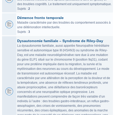
des troubles cognitifs. Le traitement est uniquement symptomatique.
Sujets :
2
Démence fronto temporale
Maladie caractérisée par des troubles du comportement associés à
une détérioration intellectuelle.
Sujets :
3
Dysautonomie familiale – Syndrome de Riley-Day
La dysautonomie familiale, aussi appelée Neuropathie héréditaire
sensitive et autonomique type III (HSAN3) ou syndrome de Riley-
Day, est une maladie neurodégénérative rare due à une mutation
du gène ELP1 situé sur le chromosome 9 (position 9q31), codant
pour une protéine impliquée dans la migration, la survie et la
myélinisation des neurones au cours du développement. Le mode
de transmission est autosomique récessif. La maladie est
caractérisée par une altération de la perception de la douleur et de
la température, une absence de réflexes tendineux profonds, une
ataxie proprioceptive, une défaillance des barorécepteurs
concernés et une neuropathie optique progressive. Les
manifestations peuvent comprendre de façon très variable d’un
individu à l’autre : des troubles gastro-intestinaux, un reflux gastro-
œsophagien, des crises de vomissements, des pneumonies
récurrentes, des crises épileptiques, des anomalies de la marche