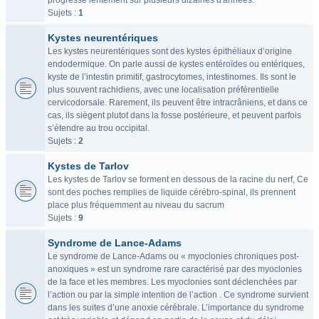
progresse lentement sur plusieurs dizaines d'années.
Sujets :
1
Kystes neurentériques
Les kystes neurentériques sont des kystes épithéliaux d’origine
endodermique. On parle aussi de kystes entéroïdes ou entériques,
kyste de l’intestin primitif, gastrocytomes, intestinomes. Ils sont le
plus souvent rachidiens, avec une localisation préférentielle
cervicodorsale. Rarement, ils peuvent être intracrâniens, et dans ce
cas, ils siègent plutot dans la fosse postérieure, et peuvent parfois
s’étendre au trou occipital.
Sujets :
2
Kystes de Tarlov
Les kystes de Tarlov se forment en dessous de la racine du nerf, Ce
sont des poches remplies de liquide cérébro-spinal, ils prennent
place plus fréquemment au niveau du sacrum
Sujets :
9
Syndrome de Lance-Adams
Le syndrome de Lance-Adams ou « myoclonies chroniques post-
anoxiques » est un syndrome rare caractérisé par des myoclonies
de la face et les membres. Les myoclonies sont déclenchées par
l’action ou par la simple intention de l’action . Ce syndrome survient
dans les suites d’une anoxie cérébrale. L’importance du syndrome