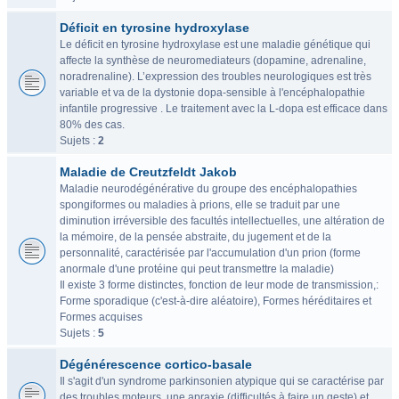
Déficit en tyrosine hydroxylase
Le déficit en tyrosine hydroxylase est une maladie génétique qui
affecte la synthèse de neuromediateurs (dopamine, adrenaline,
noradrenaline). L’expression des troubles neurologiques est très
variable et va de la dystonie dopa-sensible à l'encéphalopathie
infantile progressive . Le traitement avec la L-dopa est efficace dans
80% des cas.
Sujets :
2
Maladie de Creutzfeldt Jakob
Maladie neurodégénérative du groupe des encéphalopathies
spongiformes ou maladies à prions, elle se traduit par une
diminution irréversible des facultés intellectuelles, une altération de
la mémoire, de la pensée abstraite, du jugement et de la
personnalité, caractérisée par l'accumulation d'un prion (forme
anormale d'une protéine qui peut transmettre la maladie)
Il existe 3 forme distinctes, fonction de leur mode de transmission,:
Forme sporadique (c'est-à-dire aléatoire), Formes héréditaires et
Formes acquises
Sujets :
5
Dégénérescence cortico-basale
Il s'agit d'un syndrome parkinsonien atypique qui se caractérise par
des troubles moteurs, une apraxie (difficultés à faire un geste) et