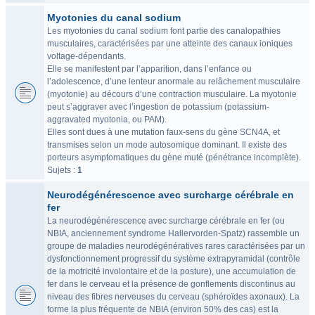
Myotonies du canal sodium
Les myotonies du canal sodium font partie des canalopathies
musculaires, caractérisées par une atteinte des canaux ioniques
voltage-dépendants.
Elle se manifestent par l’apparition, dans l’enfance ou
l’adolescence, d’une lenteur anormale au relâchement musculaire
(myotonie) au décours d’une contraction musculaire. La myotonie
peut s’aggraver avec l’ingestion de potassium (potassium-
aggravated myotonia, ou PAM).
Elles sont dues à une mutation faux-sens du gène SCN4A, et
transmises selon un mode autosomique dominant. Il existe des
porteurs asymptomatiques du gène muté (pénétrance incomplète).
Sujets :
1
Neurodégénérescence avec surcharge cérébrale en
fer
La neurodégénérescence avec surcharge cérébrale en fer (ou
NBIA, anciennement syndrome Hallervorden-Spatz) rassemble un
groupe de maladies neurodégénératives rares caractérisées par un
dysfonctionnement progressif du système extrapyramidal (contrôle
de la motricité involontaire et de la posture), une accumulation de
fer dans le cerveau et la présence de gonflements discontinus au
niveau des fibres nerveuses du cerveau (sphéroïdes axonaux). La
forme la plus fréquente de NBIA (environ 50% des cas) est la