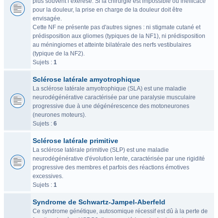
plus souvent l’exérèse. Si la chirurgie est impossible ou inefficace
pour la douleur, la prise en charge de la douleur doit être
envisagée.
Cette NF ne présente pas d'autres signes : ni stigmate cutané et
prédisposition aux gliomes (typiques de la NF1), ni prédisposition
au méningiomes et atteinte bilatérale des nerfs vestibulaires
(typique de la NF2).
Sujets :
1
Sclérose latérale amyotrophique
La sclérose latérale amyotrophique (SLA) est une maladie
neurodégénérative caractérisée par une paralysie musculaire
progressive due à une dégénérescence des motoneurones
(neurones moteurs).
Sujets :
6
Sclérose latérale primitive
La sclérose latérale primitive (SLP) est une maladie
neurodégénérative d'évolution lente, caractérisée par une rigidité
progressive des membres et parfois des réactions émotives
excessives.
Sujets :
1
Syndrome de Schwartz-Jampel-Aberfeld
Ce syndrome génétique, autosomique récessif est dû à la perte de