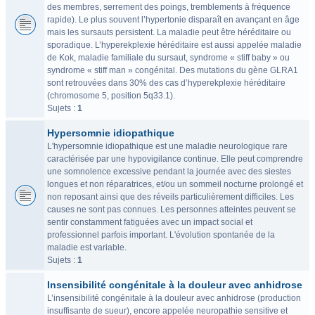
des membres, serrement des poings, tremblements à fréquence
rapide). Le plus souvent l’hypertonie disparaît en avançant en âge
mais les sursauts persistent. La maladie peut être héréditaire ou
sporadique. L’hyperekplexie héréditaire est aussi appelée maladie
de Kok, maladie familiale du sursaut, syndrome « stiff baby » ou
syndrome « stiff man » congénital. Des mutations du gène GLRA1
sont retrouvées dans 30% des cas d’hyperekplexie héréditaire
(chromosome 5, position 5q33.1).
Sujets :
1
Hypersomnie idiopathique
L'hypersomnie idiopathique est une maladie neurologique rare
caractérisée par une hypovigilance continue. Elle peut comprendre
une somnolence excessive pendant la journée avec des siestes
longues et non réparatrices, et/ou un sommeil nocturne prolongé et
non reposant ainsi que des réveils particulièrement difficiles. Les
causes ne sont pas connues. Les personnes atteintes peuvent se
sentir constamment fatiguées avec un impact social et
professionnel parfois important. L'évolution spontanée de la
maladie est variable.
Sujets :
1
Insensibilité congénitale à la douleur avec anhidrose
L’insensibilité congénitale à la douleur avec anhidrose (production
insuffisante de sueur), encore appelée neuropathie sensitive et