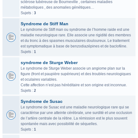
sclérose tubéreuse de Bourneville , certaines maladies
métaboliques , des anomalies génétiques…
Sujets :
3
Syndrome de Stiff Man
Le syndrome de Stiff man ou syndrome de l’homme raide est une
maladie neurologique rare. Elle associe une rigidité des membres
et du tronc à des spasmes musculaires douloureux. Le traitement
est symptomatique à base de benzodiazépines et de baclofène.
Sujets :
1
syndrome de Sturge Weber
Le syndrome de Sturge Weber associe un angiome plan sur la
figure (front et paupière supérieure) et des troubles neurologiques
et oculaires variables.
Cette affection n’est pas héréditaire et son origine est inconnue.
Sujets :
2
Syndrome de Susac
Le syndrome de Susac est une maladie neurologique rare qui se
caractérise par une atteinte cérébrale, une surdité et une occlusion
de l’artère centrale de la rétine. La rémission est le plus souvent
spontanée mais avec possibilité de séquelles.
Sujets :
1