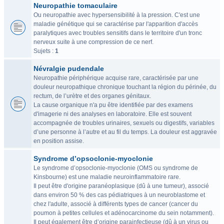
Neuropathie tomaculaire
Ou neuropathie avec hypersensibilité à la pression. C'est une
maladie génétique qui se caractérise par l'apparition d'accès
paralytiques avec troubles sensitifs dans le territoire d'un tronc
nerveux suite à une compression de ce nerf.
Sujets :
1
Névralgie pudendale
Neuropathie périphérique acquise rare, caractérisée par une
douleur neuropathique chronique touchant la région du périnée, du
rectum, de l’urètre et des organes génitaux.
La cause organique n'a pu être identifiée par des examens
d'imagerie ni des analyses en laboratoire. Elle est souvent
accompagnée de troubles urinaires, sexuels ou digestifs, variables
d’une personne à l’autre et au fil du temps. La douleur est aggravée
en position assise.
Syndrome d’opsoclonie-myoclonie
Le syndrome d’opsoclonie-myoclonie (OMS ou syndrome de
Kinsbourne) est une maladie neuroinflammatoire rare.
Il peut être d'origine paranéoplasique (dû à une tumeur), associé
dans environ 50 % des cas pédiatriques à un neuroblastome et
chez l'adulte, associé à différents types de cancer (cancer du
poumon à petites cellules et adénocarcinome du sein notamment).
Il peut également être d’origine parainfectieuse (dû à un virus ou