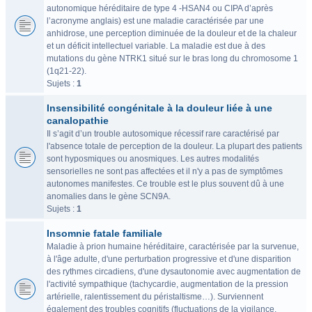
autonomique héréditaire de type 4 -HSAN4 ou CIPA d’après
l’acronyme anglais) est une maladie caractérisée par une
anhidrose, une perception diminuée de la douleur et de la chaleur
et un déficit intellectuel variable. La maladie est due à des
mutations du gène NTRK1 situé sur le bras long du chromosome 1
(1q21-22).
Sujets :
1
Insensibilité congénitale à la douleur liée à une
canalopathie
Il s’agit d’un trouble autosomique récessif rare caractérisé par
l'absence totale de perception de la douleur. La plupart des patients
sont hyposmiques ou anosmiques. Les autres modalités
sensorielles ne sont pas affectées et il n'y a pas de symptômes
autonomes manifestes. Ce trouble est le plus souvent dû à une
anomalies dans le gène SCN9A.
Sujets :
1
Insomnie fatale familiale
Maladie à prion humaine héréditaire, caractérisée par la survenue,
à l'âge adulte, d'une perturbation progressive et d'une disparition
des rythmes circadiens, d'une dysautonomie avec augmentation de
l'activité sympathique (tachycardie, augmentation de la pression
artérielle, ralentissement du péristaltisme…). Surviennent
également des troubles cognitifs (fluctuations de la vigilance,