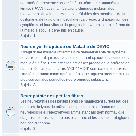
neurodégénérescence associée à un déficit en pantothénate-
kinase (PKAN). Les manifestations cliniques incluent des
mouvements involontaires et incontrôlables des membres, de la
dystonie et de la rigidité musculaire. La précocité d’apparition des
symptômes et leur vitesse de progression varient selon la forme de
la maladie et/ou le gène mis en cause.
Sujets :
1
Neuromyélite optique ou Maladie de DEVIC
Il s’agit d’une maladie inflammatoire démyélinisante du système
nerveux central qui associe atteinte du nerf optique et atteinte de la
moelle épinière. Cette affection est assez proche de la sclérose en
plaque. Des auto anti-corps (AQP4/ MOG) sont parfois retrouvés.
Une récupération totale après un épisode aigu est possible mais le
plus souvent des séquelles neurologiques subsistent.
Sujets :
8
Neuropathie des petites fibres
Les neuropathies des petites fibres se manifestent surtout par des
douleurs du types de brûlures, de picotements...L'examen
neurologique et l'électromyogramme standard sont normaux. le
diagnostic repose sur la biopsie cutanée et les tests neurologiques
non conventionne
Sujets :
2