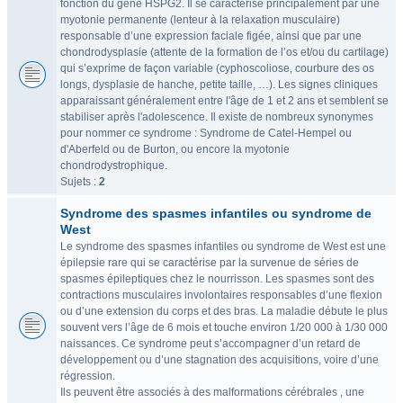
fonction du gène HSPG2. Il se caractérise principalement par une
myotonie permanente (lenteur à la relaxation musculaire)
responsable d’une expression faciale figée, ainsi que par une
chondrodysplasie (attente de la formation de l’os et/ou du cartilage)
qui s’exprime de façon variable (cyphoscoliose, courbure des os
longs, dysplasie de hanche, petite taille, …). Les signes cliniques
apparaissant généralement entre l'âge de 1 et 2 ans et semblent se
stabiliser après l'adolescence. Il existe de nombreux synonymes
pour nommer ce syndrome : Syndrome de Catel-Hempel ou
d'Aberfeld ou de Burton, ou encore la myotonie
chondrodystrophique.
Sujets :
2
Syndrome des spasmes infantiles ou syndrome de
West
Le syndrome des spasmes infantiles ou syndrome de West est une
épilepsie rare qui se caractérise par la survenue de séries de
spasmes épileptiques chez le nourrisson. Les spasmes sont des
contractions musculaires involontaires responsables d’une flexion
ou d’une extension du corps et des bras. La maladie débute le plus
souvent vers l’âge de 6 mois et touche environ 1/20 000 à 1/30 000
naissances. Ce syndrome peut s’accompagner d’un retard de
développement ou d’une stagnation des acquisitions, voire d’une
régression.
Ils peuvent être associés à des malformations cérébrales , une