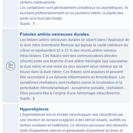
certains médicaments.
Les symptômes sont généralement unilatéraux ou asymétriques. Ils
touchent préférentiellement un ou plusieurs orteils, la plante des
pieds et le bout des doigts.
Sujets :
7
Fistules artério-veineuses durales
Les fistules artério-veineuses durales se situent dans l’épaisseur de
la dure mère (membrane fibreuse qui tapisse la cavité intérieure du
crâne) et représentent 10 à 15 % des shunts artério-veineux
intracrâniens. Ces fistules sont des communications directes
(shunts) entre une branche d’une artère méningée (qui vascularise
la dure mère) et une veine (le plus souvent sinus veineux qui se
trouve dans la dure mère). Ces fistules sont acquises et peuvent
être secondaire à un épisode inflammatoire ou thrombotique. Les
symptômes révélateurs sont multiples (selon la localisation et la
perturbation hémodynamique) : acouphène pulsatile, céphalées…
Elles peuvent être à l’origine d’une hémorragie intracrânienne.
Sujets :
1
Hyperekplexie
L'hyperekplexie est un trouble neurologique rare caractérisé par
une réaction de sursaut exagérée à des stimuli visuels, auditifs ou
tactiles soudains et inattendus. Le stimulus provoque des épisodes
brefs d'hypertonie intense et généralisée (hypertonie du tronc et