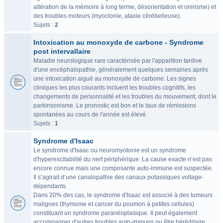
altération de la mémoire à long terme, désorientation et onirisme) et
des troubles moteurs (myoclonie, ataxie cérébelleuse).
Sujets :
2
Intoxication au monoxyde de carbone - Syndrome
post intervallaire
Maladie neurologique rare caractérisée par l'apparition tardive
d'une encéphalopathie, généralement quelques semaines après
une intoxication aiguë au monoxyde de carbone. Les signes
cliniques les plus courants incluent les troubles cognitifs, les
changements de personnalité et les troubles du mouvement, dont le
parkinsonisme. Le pronostic est bon et le taux de rémissions
spontanées au cours de l'année est élevé.
Sujets :
1
Syndrome d'Isaac
Le syndrome d'Isaac ou neuromyotonie est un syndrome
d'hyperexcitabilité du nerf périphérique. La cause exacte n’est pas
encore connue mais une composante auto-immune est suspectée.
Il s’agirait d’une canalopathie des canaux potassiques voltage-
dépendants.
Dans 20% des cas, le syndrome d'Isaac est associé à des tumeurs
malignes (thymome et cancer du poumon à petites cellules)
constituant un syndrome paranéoplasique. Il peut également
accompagner d'autres troubles auto-immuns ou être héréditaire.