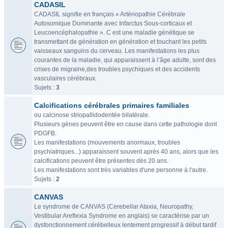
CADASIL
CADASIL signifie en français « Artériopathie Cérébrale
Autosomique Dominante avec Infarctus Sous-corticaux et
Leucoencéphalopathie ». C est une maladie génétique se
transmettant de génération en génération et touchant les petits
vaisseaux sanguins du cerveau. Les manifestations les plus
courantes de la maladie, qui apparaissent à l’âge adulte, sont des
crises de migraine,des troubles psychiques et des accidents
vasculaires cérébraux.
Sujets :
3
Calcifications cérébrales primaires familiales
ou calcinose striopallidodentée bilatérale.
Plusieurs gènes peuvent être en cause dans cette pathologie dont
PDGFB.
Les manifestations (mouvements anormaux, troubles
psychiatriques...) apparaissent souvent après 40 ans, alors que les
calcifications peuvent être présentes dès 20 ans.
Les manifestations sont très variables d'une personne à l'autre.
Sujets :
2
CANVAS
Le syndrome de CANVAS (Cerebellar Ataxia, Neuropathy,
Vestibular Areflexia Syndrome en anglais) se caractérise par un
dysfonctionnement cérébelleux lentement progressif à début tardif