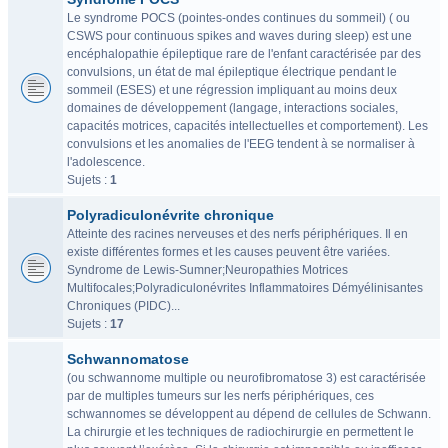
Le syndrome POCS (pointes-ondes continues du sommeil) ( ou
CSWS pour continuous spikes and waves during sleep) est une
encéphalopathie épileptique rare de l'enfant caractérisée par des
convulsions, un état de mal épileptique électrique pendant le
sommeil (ESES) et une régression impliquant au moins deux
domaines de développement (langage, interactions sociales,
capacités motrices, capacités intellectuelles et comportement). Les
convulsions et les anomalies de l'EEG tendent à se normaliser à
l'adolescence.
Sujets :
1
Polyradiculonévrite chronique
Atteinte des racines nerveuses et des nerfs périphériques. Il en
existe différentes formes et les causes peuvent être variées.
Syndrome de Lewis-Sumner;Neuropathies Motrices
Multifocales;Polyradiculonévrites Inflammatoires Démyélinisantes
Chroniques (PIDC)...
Sujets :
17
Schwannomatose
(ou schwannome multiple ou neurofibromatose 3) est caractérisée
par de multiples tumeurs sur les nerfs périphériques, ces
schwannomes se développent au dépend de cellules de Schwann.
La chirurgie et les techniques de radiochirurgie en permettent le