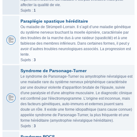
affecter la qualité de vie.
Sujets :
1
Paraplégie spastique héréditaire
Ou maladie de Strümpell-Lorrain. Il s’agit d’une maladie génétique
du système nerveux touchant la moelle épinière, caractérisée par
des troubles de la marche dus à une raideur (spasticité) et à une
faiblesse des membres inférieurs. Dans certaines formes, il peut y
avoir d’autres troubles neurologiques associés. La progression est
lente.
Sujets :
3
Syndrome de Parsonage-Turner
Le syndrome de Parsonage-Turner ou amyotrophie névralgique est
une maladie rare du système nerveux périphérique caractérisée
par une douleur violente d'apparition brutale de l'épaule, suivie
d'une paralysie et d'une atrophie musculaire. Le diagnostic clinique
est confirmé par l'électromyogramme. L'origine est inconnue, mais
des facteurs génétiques, auto-immuns et externes jouent sans
doute un rôle. Il existe une forme idiopathique (sans cause connue)
appelée syndrome de Parsonage-Turner, la plus fréquente et une
forme héréditaire (amyotrophie névralgique héréditaire).
Sujets :
3
Syndrome POCS