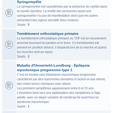
Syringomyélie
La syringomyélie est caractérisée par la présence de cavités dans
la moelle épinière. La moitié des personnes ayant une
syringomyélie n'a pas de manifestation alors que les autres
présentent des signes sensitifs et/ou moteurs.
Sujets :
5
Tremblement orthostatique primaire
Le tremblement orthostatique primaire ou TOP est un mouvement
anormal touchant les jambes et le tronc. Ce tremblement est
présent en position debout, il disparait lors de la marche et quand
les muscles sont au repos.
Sujets :
2
Maladie d'Unverricht-Lundborg - Epilepsie
myoclonique progressive type 1
C’est un trouble rare d'épilepsie myoclonique progressive
caractérisé par des myoclonies sensibles à l'action et aux stimuli,
des crises tonico-cloniques avec ataxie.
Les premiers symptômes apparaissent entre 6 et 15 ans.
L'évolution tend vers une stabilisation des symptômes à l'âge
adulte, avec un degré variable de handicap lié avant tout au
syndrome myoclonique.
Sujets :
1