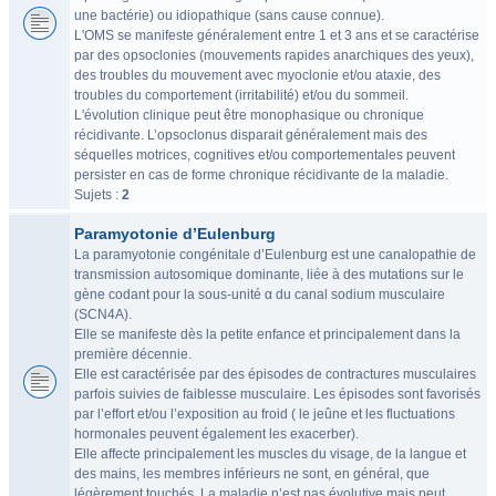
une bactérie) ou idiopathique (sans cause connue).
L'OMS se manifeste généralement entre 1 et 3 ans et se caractérise
par des opsoclonies (mouvements rapides anarchiques des yeux),
des troubles du mouvement avec myoclonie et/ou ataxie, des
troubles du comportement (irritabilité) et/ou du sommeil.
L'évolution clinique peut être monophasique ou chronique
récidivante. L’opsoclonus disparait généralement mais des
séquelles motrices, cognitives et/ou comportementales peuvent
persister en cas de forme chronique récidivante de la maladie.
Sujets :
2
Paramyotonie d’Eulenburg
La paramyotonie congénitale d’Eulenburg est une canalopathie de
transmission autosomique dominante, liée à des mutations sur le
gène codant pour la sous-unité α du canal sodium musculaire
(SCN4A).
Elle se manifeste dès la petite enfance et principalement dans la
première décennie.
Elle est caractérisée par des épisodes de contractures musculaires
parfois suivies de faiblesse musculaire. Les épisodes sont favorisés
par l’effort et/ou l’exposition au froid ( le jeûne et les fluctuations
hormonales peuvent également les exacerber).
Elle affecte principalement les muscles du visage, de la langue et
des mains, les membres inférieurs ne sont, en général, que
légèrement touchés. La maladie n’est pas évolutive mais peut