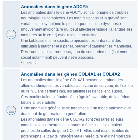
Anomalies dans le gène ADCY5
Les anomalies dans le gène ADCY5 sont à l’origine de troubles
neurologiques complexes. Les manifestations et la gravité sont
variables. Le symptôme le plus fréquent est une dyskinésie
(mouvement involontaire qui peut affecter le visage, la langue, les
membres ou le cœur) avec atteinte orofaciale.
Une faiblesse et une spasticité épisodiques, entraînant des
difficultés à marcher et à parler, peuvent également se manifester.
Des troubles de l'apprentissage ou du comportement (isolement
social notamment) peuvent y être associés.
Sujets :
2
Anomalies dans les gènes COL4A1 et COL4A2
Les anomalies dans le gène COL4A1 peuvent entrainer des
atteintes cliniques très variables au niveau du cerveau, de l’œil ou
du rein. Dans certains cas, les atteintes restent silencieuses.
Ces manifestations débutent à un âge très variable, de la période
fœtale à l'âge adulte.
Cette anomalie génétique se transmet sur un mode autosomique
dominant de génération en génération.
Les anomalies dans le gène COL4A2 sont très rares et leurs
manifestations encore mal connues même si elles semblent
proches de celles du gène COL4A1. Elles sont responsables de
porencéphalie (cavité intracérébrale) héréditaire et d’hémorragie