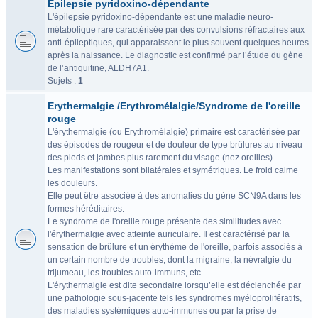
Epilepsie pyridoxino-dépendante
L'épilepsie pyridoxino-dépendante est une maladie neuro-
métabolique rare caractérisée par des convulsions réfractaires aux
anti-épileptiques, qui apparaissent le plus souvent quelques heures
après la naissance. Le diagnostic est confirmé par l’étude du gène
de l’antiquitine, ALDH7A1.
Sujets :
1
Erythermalgie /Erythromélalgie/Syndrome de l'oreille
rouge
L'érythermalgie (ou Erythromélalgie) primaire est caractérisée par
des épisodes de rougeur et de douleur de type brûlures au niveau
des pieds et jambes plus rarement du visage (nez oreilles).
Les manifestations sont bilatérales et symétriques. Le froid calme
les douleurs.
Elle peut être associée à des anomalies du gène SCN9A dans les
formes héréditaires.
Le syndrome de l'oreille rouge présente des similitudes avec
l'érythermalgie avec atteinte auriculaire. Il est caractérisé par la
sensation de brûlure et un érythème de l'oreille, parfois associés à
un certain nombre de troubles, dont la migraine, la névralgie du
trijumeau, les troubles auto-immuns, etc.
L'érythermalgie est dite secondaire lorsqu’elle est déclenchée par
une pathologie sous-jacente tels les syndromes myéloprolifératifs,
des maladies systémiques auto-immunes ou par la prise de