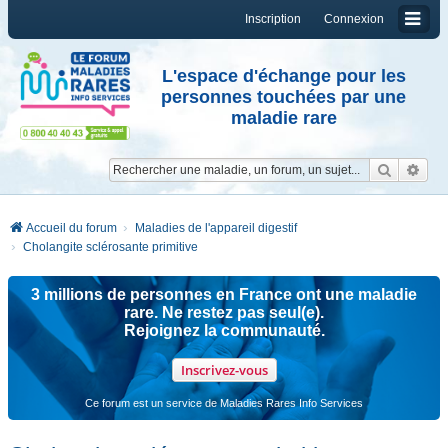
Inscription
Connexion
L'espace d'échange pour les
personnes touchées par une
maladie rare
Reche
Re
Accueil du forum
Maladies de l'appareil digestif
Cholangite sclérosante primitive
3 millions de personnes en France ont une maladie
rare. Ne restez pas seul(e).
Rejoignez la communauté.
Inscrivez-vous
Ce forum est un service de Maladies Rares Info Services