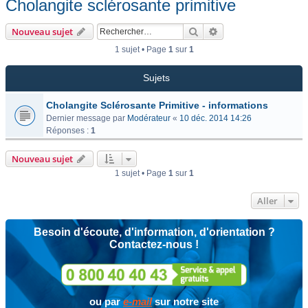
Cholangite sclérosante primitive
Rechercher
Recherche avancée
Nouveau sujet
1 sujet • Page
1
sur
1
Sujets
Cholangite Sclérosante Primitive - informations
Dernier message par
Modérateur
«
10 déc. 2014 14:26
Réponses :
1
Nouveau sujet
1 sujet • Page
1
sur
1
Aller
Besoin d'écoute, d'information, d'orientation ?
Contactez-nous !
ou par
e-mail
sur notre site