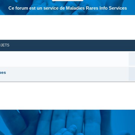
Ce forum est un service de Maladies Rares Info Services
her
herche avancée
UJETS
ues