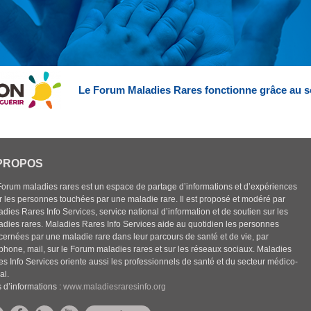
Le Forum Maladies Rares fonctionne grâce au s
PROPOS
Forum maladies rares est un espace de partage d’informations et d’expériences
r les personnes touchées par une maladie rare. Il est proposé et modéré par
dies Rares Info Services, service national d’information et de soutien sur les
adies rares. Maladies Rares Info Services aide au quotidien les personnes
cernées par une maladie rare dans leur parcours de santé et de vie, par
éphone, mail, sur le Forum maladies rares et sur les réseaux sociaux. Maladies
es Info Services oriente aussi les professionnels de santé et du secteur médico-
al.
 d’informations :
www.maladiesraresinfo.org