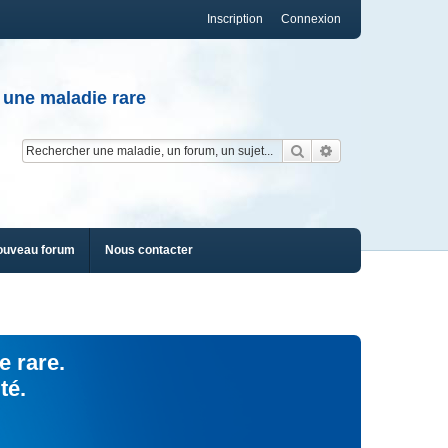
Inscription
Connexion
 une maladie rare
Rechercher
Recherche av
ouveau forum
Nous contacter
e rare.
té.