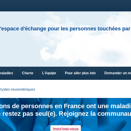
'espace d'échange pour les personnes touchées par
maladies
Charte
L'équipe
Pour aller plus loin
Demander un n
Kystes neurentériques
ions de personnes en France ont une maladi
 restez pas seul(e). Rejoignez la communau
Inscrivez-vous