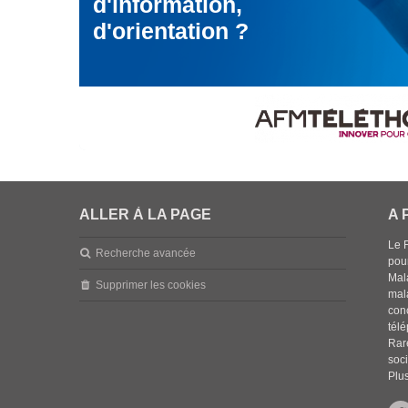
d'information,
d'orientation ?
ALLER À LA PAGE
A 
Le 
Recherche avancée
pou
Mala
Supprimer les cookies
mal
con
tél
Rar
soci
Plus