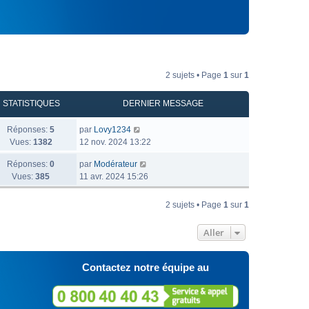
2 sujets • Page
1
sur
1
STATISTIQUES
DERNIER MESSAGE
Réponses:
5
par
Lovy1234
Vues:
1382
12 nov. 2024 13:22
Réponses:
0
par
Modérateur
Vues:
385
11 avr. 2024 15:26
2 sujets • Page
1
sur
1
Aller
Contactez notre équipe au