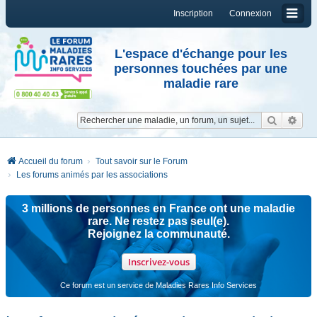
Inscription
Connexion
L'espace d'échange pour les
personnes touchées par une
maladie rare
Reche
Re
Accueil du forum
Tout savoir sur le Forum
Les forums animés par les associations
3 millions de personnes en France ont une maladie
rare. Ne restez pas seul(e).
Rejoignez la communauté.
Inscrivez-vous
Ce forum est un service de Maladies Rares Info Services